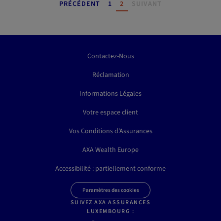
Pagination
PAGE
PAGE
PRÉCÉDENT
1
2
SUIVANT
Contactez-Nous
Réclamation
Informations Légales
Votre espace client
Vos Conditions d'Assurances
AXA Wealth Europe
Accessibilité : partiellement conforme
Paramètres des cookies
SUIVEZ AXA ASSURANCES
LUXEMBOURG :