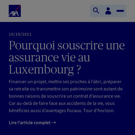
Aller au contenu principal
Accueil
Espace
Ouvrir
Toggle
client
AXA
la
Naviga
recherche
15/10/2021
Pourquoi souscrire une
assurance vie au
Luxembourg ?
Financer un projet, mettre ses proches à l’abri, préparer
sa retraite ou transmettre son patrimoine sont autant de
bonnes raisons de souscrire un contrat d’assurance vie.
Car au-delà de faire face aux accidents de la vie, vous
bénéficiez aussi d’avantages fiscaux. Tour d’horizon.
Lire l'article complet