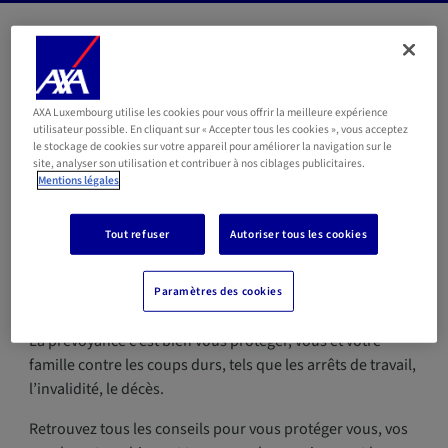
Tous les articles
Mobilité
Habitation
AXA Luxembourg utilise les cookies pour vous offrir la meilleure expérience
utilisateur possible. En cliquant sur « Accepter tous les cookies », vous acceptez
le stockage de cookies sur votre appareil pour améliorer la navigation sur le
Santé
Prévoyance
Fiscalité
site, analyser son utilisation et contribuer à nos ciblages publicitaires.
Mentions légales
Professionnels
Nouveaux arrivants
Tout refuser
Autoriser tous les cookies
Prévoyance
Paramètres des cookies
La prévoyance c’est bien vous protéger, vous et votre
famille contre les coups durs, tels que les arrêts de travail,
l’invalidité, le décès.
Retrouvez tous les conseils pour vous protéger vous, vos