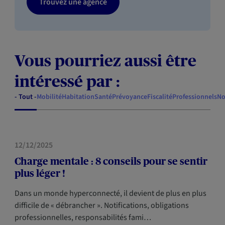
Trouvez une agence
Vous pourriez aussi être
intéressé par :
- Tout -
Mobilité
Habitation
Santé
Prévoyance
Fiscalité
Professionnels
No
SANTÉ
12/12/2025
Charge mentale : 8 conseils pour se sentir
plus léger !
Dans un monde hyperconnecté, il devient de plus en plus
difficile de « débrancher ». Notifications, obligations
professionnelles, responsabilités fami…