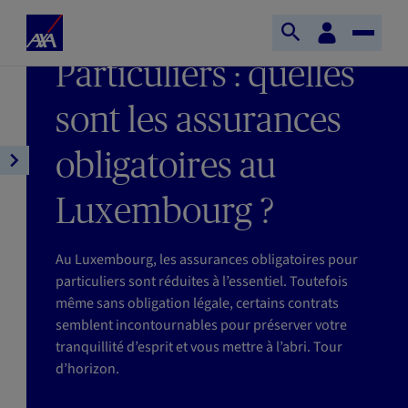
Aller au contenu principal
Accueil
Espace
DERNIÈRE MISE À JOUR : 07/08/2026
Ouvrir
Toggle
client
AXA
TEMPS DE LECTURE : 7MIN
Particuliers : quelles
la
Naviga
recherche
sont les assurances
obligatoires au
Ouvrir
la
Luxembourg ?
navigation
de
l'article
Au Luxembourg, les assurances obligatoires pour
particuliers sont réduites à l’essentiel. Toutefois
même sans obligation légale, certains contrats
semblent incontournables pour préserver votre
tranquillité d’esprit et vous mettre à l’abri. Tour
d’horizon.