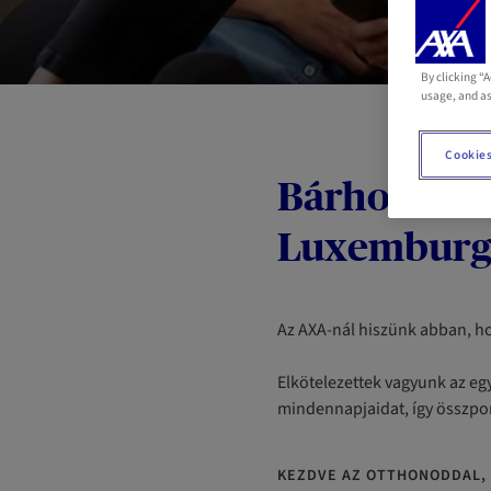
By clicking “
usage, and as
Cookies
Bárhonnan i
Luxemburgb
Az AXA-nál hiszünk abban, hog
Elkötelezettek vagyunk az eg
mindennapjaidat, így összpon
KEZDVE AZ OTTHONODDAL, 