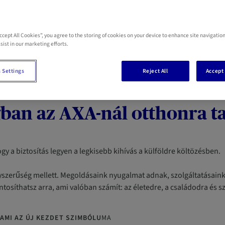
Accept All Cookies”, you agree to the storing of cookies on your device to enhance site navigation
sist in our marketing efforts.
 Settings
Reject All
Accept 
s jössz, bármilyen nyelven
an az AXA-nál otthonra tal
y a biztosítás legyen a legkisebb kihívás a külföldre költözésben.
yszerűség mellett. Megoldásaink nyugalmat adnak, szolgáltatásain
tosíthatsz arra, ami valóban számít: az életedre, a családodra és s
AMI AZ ÚJ KEZDET SZIMBÓLU
MA