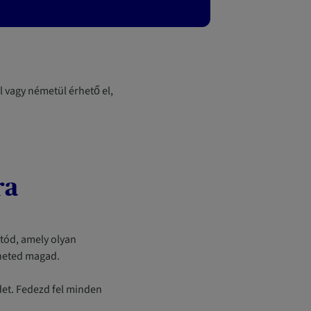
l vagy németül érhető el,
ra
ítód, amely olyan
zheted magad.
idet. Fedezd fel minden