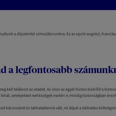
ányítunk a díjszámító szimulátorunkra. Ez az opció angolul, franciáu
d a legfontosabb számunk
eg kell találnod az utadat. Az úton az egyik fontos kísérőd a biztos
 kínál, amelyekkel nehézségek esetén is mindig biztonságban ére
od károsodott és lakhatatlanná vált, mi álljuk a lakhatási költsége