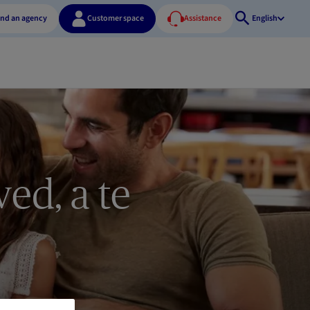
ind an agency
Customer space
Assistance
English
Open
search
ved, a te