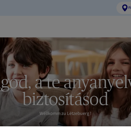
F
ágod, a te anyanyel
biztosításod
Wëllkomm zu Lëtzebuerg !