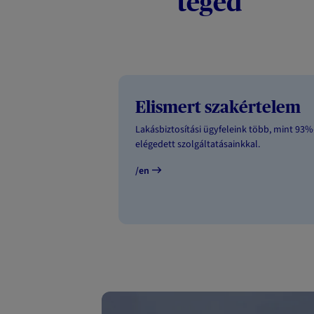
téged
Elismert szakértelem
Lakásbiztosítási ügyfeleink több, mint 93%
elégedett szolgáltatásainkkal.
/en