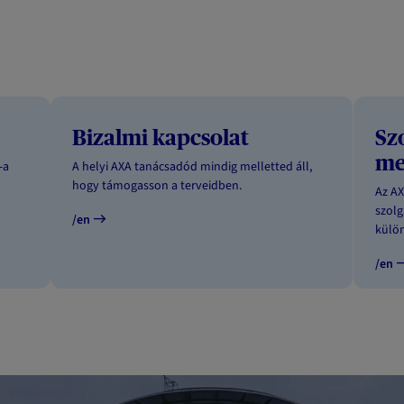
Bizalmi kapcsolat
Sz
me
-a
A helyi AXA tanácsadód mindig melletted áll,
hogy támogasson a terveidben.
Az AX
szolg
/en
külön
/en