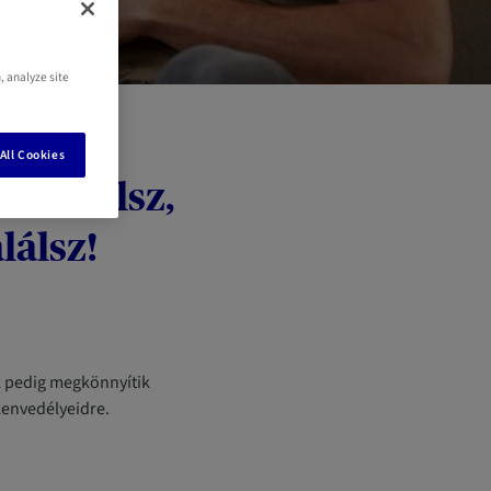
, analyze site
All Cookies
 beszélsz,
álsz!
k pedig megkönnyítik
zenvedélyeidre.