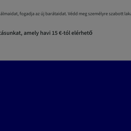
álmaidat, fogadja az új barátaidat. Védd meg személyre szabott lak
tásunkat, amely havi 15 €-tól el
érhető