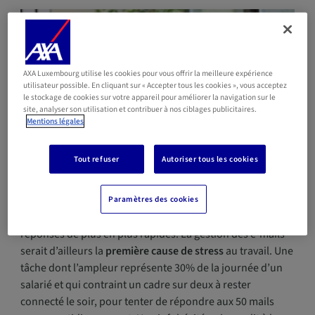
AXA Luxembourg utilise les cookies pour vous offrir la meilleure expérience
utilisateur possible. En cliquant sur « Accepter tous les cookies », vous acceptez
le stockage de cookies sur votre appareil pour améliorer la navigation sur le
site, analyser son utilisation et contribuer à nos ciblages publicitaires.
Mentions légales
Tout refuser
Autoriser tous les cookies
Non seulement les sollicitations sont devenues
Paramètres des cookies
incessantes mais elles nous contraignent à donner des
réponses de plus en plus rapides. La gestion des e-mails
serait d’ailleurs la
première cause de stress
au travail. Une
tâche dont l’ampleur représente 30% de la journée d’un
salarié et qui contraint un cadre sur deux à rester
connecté le soir, pour tenter de répondre aux 50 mails