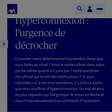
Aller au contenu principal
Accueil
Espace
DERNIÈRE MISE À JOUR : 15/01/2026
Ouvrir
Toggle
client
AXA
TEMPS DE LECTURE : 5MIN
Hyperconnexion :
la
Naviga
recherche
l’urgence de
décrocher
Ouvrir
la
navigation
Consulter votre téléphone est la première chose que
de
vous faites au réveil ? Vous le sentez vibrer dans votre
l'article
poche même quand il n’y est pas ? Votre quotidien
est rythmé par le son des notifications ? Si vous
répondez oui à ces trois questions, il y a fort à parier
que vous souffriez d’hyperconnexion. Un mal de plus
en plus répandu qui fait grimper le stress en flèche et
nourrit paradoxalement un sentiment d’isolement.