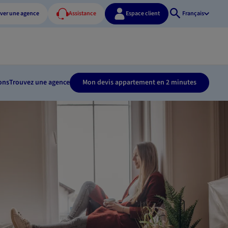
ver une agence
Assistance
Espace client
Français
Ouvrir
la
recherche
ons
Trouvez une agence
Mon devis appartement en 2 minutes