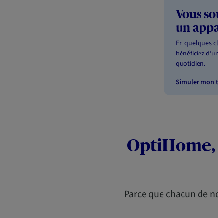
Vous so
un app
En quelques cli
bénéficiez d’u
quotidien.
Simuler mon t
OptiHome, 
Parce que chacun de nos