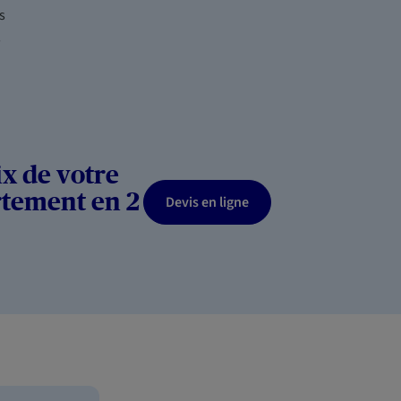
s
,
ix de votre
rtement en 2
Devis en ligne