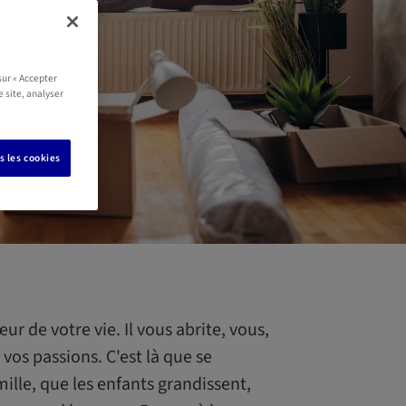
sur « Accepter
e site, analyser
s les cookies
ur de votre vie. Il vous abrite, vous,
 vos passions. C'est là que se
ille, que les enfants grandissent,