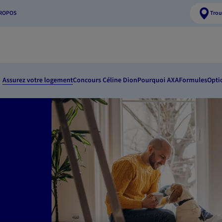
PROPOS
Trou
Assurez votre logement
Concours Céline Dion
Pourquoi AXA
Formules
Opti