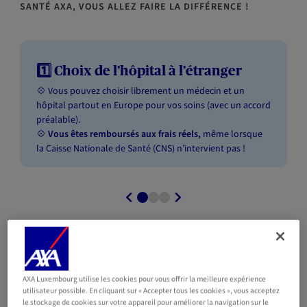
SANTÉ AXA, VOUS ALLEZ FAIRE LA DIFFÉRENCE
!
1️⃣ Choix de l’hôpital à l’étranger ​
💠 Vous pouvez choisir librement un médecin et un
hôpital partout en Europe pour vos soins (avec un accord
préalable).
💠
Vous êtes remboursés aux frais réels,
même lorsque
la Caisse Nationale de Santé (CNS) n’intervient pas !
AXA Luxembourg utilise les cookies pour vous offrir la meilleure expérience
utilisateur possible. En cliquant sur « Accepter tous les cookies », vous acceptez
le stockage de cookies sur votre appareil pour améliorer la navigation sur le