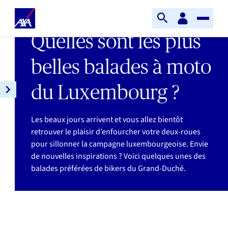
Aller au contenu principal
Accueil
Espace
DERNIÈRE MISE À JOUR : 09/06/2026
Ouvrir
Toggle
client
AXA
TEMPS DE LECTURE : 6MIN
Quelles sont les plus
la
Naviga
recherche
belles balades à moto
du Luxembourg ?
Ouvrir
la
navigation
Les beaux jours arrivent et vous allez bientôt
de
retrouver le plaisir d’enfourcher votre deux-roues
l'article
pour sillonner la campagne luxembourgeoise. Envie
de nouvelles inspirations ? Voici quelques unes des
balades préférées de bikers du Grand-Duché.