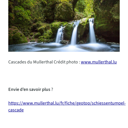
Cascades du Mullerthal Crédit photo :
www.mullerthal.lu
Envie d’en savoir plus
?
https://www.mullerthal.lu/fr/fiche/geotop/schiessentumpel-
cascade