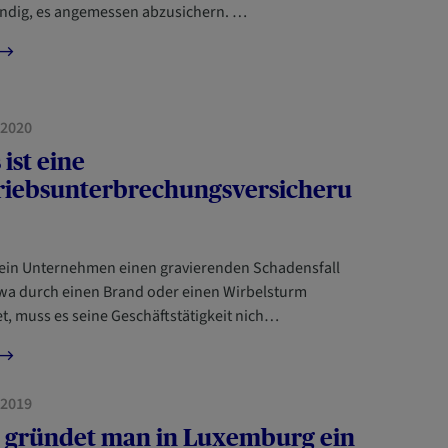
ndig, es angemessen abzusichern. …
NTERNEHMER
/2020
ist eine
riebsunterbrechungsversicheru
in Unternehmen einen gravierenden Schadensfall
wa durch einen Brand oder einen Wirbelsturm
et, muss es seine Geschäftstätigkeit nich…
NTERNEHMER
NEUANKÖMMLINGE
/2019
 gründet man in Luxemburg ein