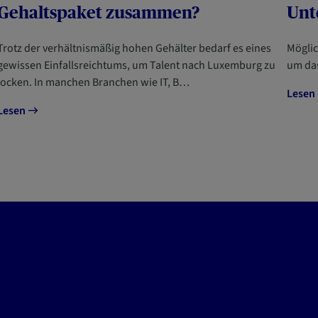
Gehaltspaket zusammen?
Unt
Trotz der verhältnismäßig hohen Gehälter bedarf es eines
Möglic
gewissen Einfallsreichtums, um Talent nach Luxemburg zu
um da
locken. In manchen Branchen wie IT, B…
Lesen
Lesen