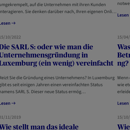
notwe
umgekrempelt, auf die Unternehmen mit ihren Kunden
interagieren. Sie denken darüber nach, Ihren eigenen Onli…
Lesen
Lesen
UNTERNEHMER
U
15/10/2022
15/04
Die SARL S: oder wie man die
Was 
Unternehmensgründung in
Bet
Luxemburg (ein wenig) vereinfacht
ng?
Reizt Sie die Gründung eines Unternehmens? In Luxemburg
Wenn e
gibt es seit einigen Jahren einen vereinfachten Status
wie et
namens SARL S. Dieser neue Status ermög…
erleid
Lesen
Lesen
UNTERNEHMER
U
01/11/2019
15/10
Wie stellt man das ideale
Wie