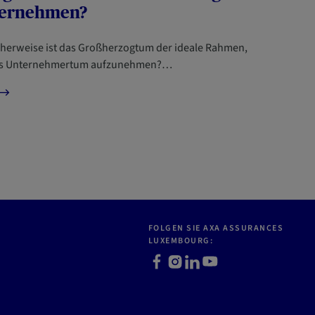
ernehmen?
herweise ist das Großherzogtum der ideale Rahmen,
s Unternehmertum aufzunehmen?…
FOLGEN SIE AXA ASSURANCES
LUXEMBOURG:
F
I
L
Y
a
n
i
o
c
s
n
u
e
t
k
t