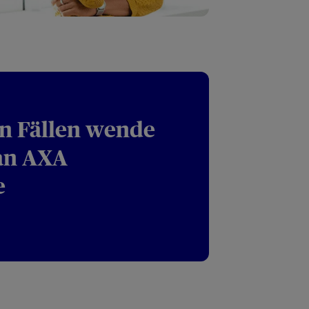
n Fällen wende
an AXA
e