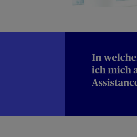
In welche
ich mich 
Assistanc