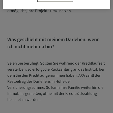
finanziellen Verpflichtungen befreit und es Ihnen
ermöglicht, Ihre Projekte umzusetzen.
Was geschieht mit meinem Darlehen, wenn
ich nicht mehr da bin?
Seien Sie beruhigt: Sollten Sie während der Kreditlaufzeit
versterben, so erfolgt die Rückzahlung an das Institut, bei
dem Sie den Kredit aufgenommen haben. AXA zahlt den
Restbetrag des Darlehens in Höhe der
Versicherungssumme. So kann Ihre Familie weiterhin die
Immobilie genießen, ohne mit der Kreditrückzahlung
belastet zu werden.