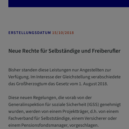
g
a
t
i
o
ERSTELLUNGSDATUM
15/10/2018
n
ö
f
Neue Rechte für Selbständige und Freiberufler
f
n
e
Bisher standen diese Leistungen nur Angestellten zur
n
Verfügung. Im Interesse der Gleichstellung verabschiedete
das Großherzogtum das Gesetz vom 1. August 2018.
Diese neuen Regelungen, die vorab von der
Generalinspektion für soziale Sicherheit (IGSS) genehmigt
wurden, werden von einem Projektträger, d.h. von einem
Fachverband für Selbstständige, einem Versicherer oder
einem Pensionsfondsmanager, vorgeschlagen.