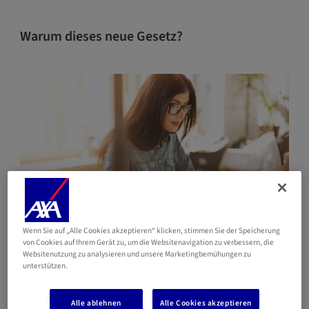
Warum dieses neue Gesetz?
Wenn Sie auf „Alle Cookies akzeptieren“ klicken, stimmen Sie der Speicherung
von Cookies auf Ihrem Gerät zu, um die Websitenavigation zu verbessern, die
Das Rentensystem in Luxemburg steht derzeit unter
Websitenutzung zu analysieren und unsere Marketingbemühungen zu
Druck, und die Sozialversicherung wird bald mit einer
unterstützen.
alternden Bevölkerung und einer ganzen Reihe von
Folgen konfrontiert sein.
Alle ablehnen
Alle Cookies akzeptieren