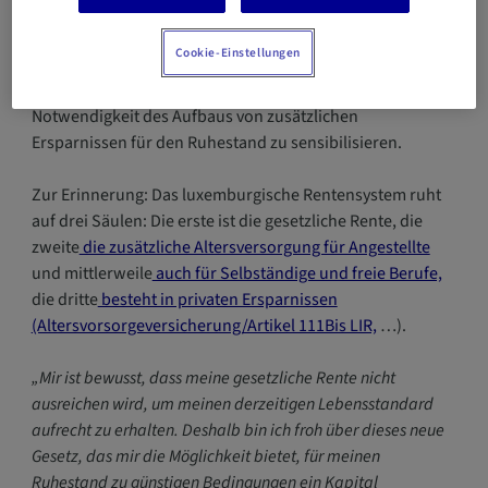
Die Ausweitung dieser Sparmöglichkeit auf Selbständige
Cookie-Einstellungen
und freie Berufe ist eine der von der Regierung
eingeleiteten Reformen, um die Steuerzahler für die
Notwendigkeit des Aufbaus von zusätzlichen
Ersparnissen für den Ruhestand zu sensibilisieren.
Zur Erinnerung: Das luxemburgische Rentensystem ruht
auf drei Säulen: Die erste ist die gesetzliche Rente, die
zweite
die zusätzliche Altersversorgung für Angestellte
und mittlerweile
auch für Selbständige und freie Berufe,
die dritte
besteht in privaten Ersparnissen
(Altersvorsorgeversicherung/Artikel 111Bis LIR,
…).
„Mir ist bewusst, dass meine gesetzliche Rente nicht
ausreichen wird, um meinen derzeitigen Lebensstandard
aufrecht zu erhalten. Deshalb bin ich froh über dieses neue
Gesetz, das mir die Möglichkeit bietet, für meinen
Ruhestand zu günstigen Bedingungen ein Kapital