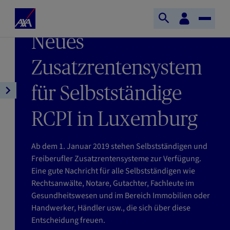
Direkt zum Inhalt
S
KundenBereich
LETZTE AKTUALISIERUNG : 09/01/2026
S
T
t
LESEZEIT : 5MIN
Neues
u
o
a
c
g
r
h
g
Zusatzrentensystem
t
e
l
s
ö
e
für Selbstständige
e
A
f
N
i
r
f
a
t
RCPI in Luxemburg
t
n
v
e
i
e
i
A
k
Ab dem 1. Januar 2019 stehen Selbstständigen und
n
g
X
e
Freiberufler Zusatzrentensysteme zur Verfügung.
a
A
l
Eine gute Nachricht für alle Selbstständigen wie
t
n
Rechtsanwälte, Notare, Gutachter, Fachleute im
i
a
Gesundheitswesen und im Bereich Immobilien oder
o
v
Handwerker, Händler usw., die sich über diese
n
i
Entscheidung freuen.