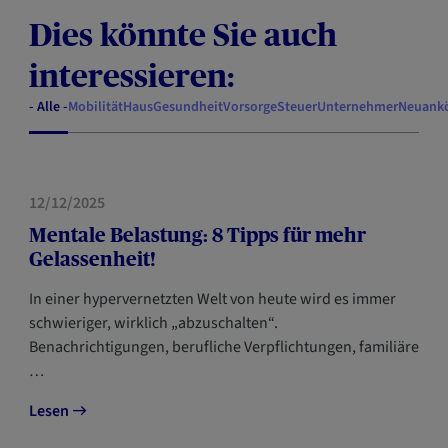
Dies könnte Sie auch
interessieren:
- Alle -
Mobilität
Haus
Gesundheit
Vorsorge
Steuer
Unternehmer
Neuank
GESUNDHEIT
12/12/2025
Mentale Belastung: 8 Tipps für mehr
Gelassenheit!
In einer hypervernetzten Welt von heute wird es immer
schwieriger, wirklich „abzuschalten“.
Benachrichtigungen, berufliche Verpflichtungen, familiäre
…
Lesen