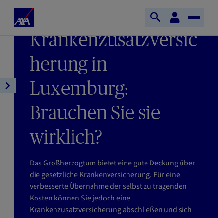
Direkt zum Inhalt
S
KundenBereich
LETZTE AKTUALISIERUNG : 08/06/2026
S
T
t
LESEZEIT : 4MIN
Krankenzusatzversic
u
o
a
c
g
r
h
g
herung in
t
e
l
s
ö
e
Luxemburg:
e
A
f
N
i
r
f
a
t
Brauchen Sie sie
t
n
v
e
i
e
i
A
wirklich?
k
n
g
X
e
a
A
l
t
Das Großherzogtum bietet eine gute Deckung über
n
i
die gesetzliche Krankenversicherung. Für eine
a
o
verbesserte Übernahme der selbst zu tragenden
v
n
Kosten können Sie jedoch eine
i
Krankenzusatzversicherung abschließen und sich