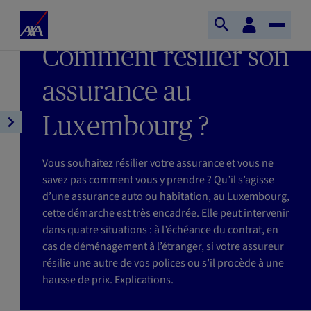
Aller au contenu principal
Accueil
Espace
DERNIÈRE MISE À JOUR : 08/06/2026
Ouvrir
Toggle
client
AXA
TEMPS DE LECTURE : 3MIN
Comment résilier son
la
Naviga
recherche
assurance au
Luxembourg ?
Ouvrir
la
navigation
Vous souhaitez résilier votre assurance et vous ne
de
savez pas comment vous y prendre ? Qu’il s’agisse
l'article
d’une assurance auto ou habitation, au Luxembourg,
cette démarche est très encadrée. Elle peut intervenir
dans quatre situations : à l’échéance du contrat, en
cas de déménagement à l’étranger, si votre assureur
résilie une autre de vos polices ou s’il procède à une
hausse de prix. Explications.