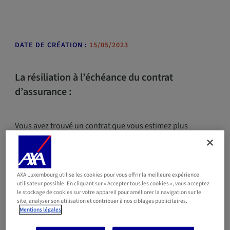
DATE DE CRÉATION :
15/05/2023
La résiliation à l’échéance du contrat
d’assurance :
Vous avez trouvé un contrat que vous estimez plus
avantageux et souhaitez changer d’assurance ? Il vous
suffit d’envoyer une lettre recommandée avec accusé de
réception à votre assureur. Cette lettre devra arriver au
plus tard 30 jours avant la date anniversaire du contrat
AXA Luxembourg utilise les cookies pour vous offrir la meilleure expérience
utilisateur possible. En cliquant sur « Accepter tous les cookies », vous acceptez
que vous désirez résilier.
le stockage de cookies sur votre appareil pour améliorer la navigation sur le
site, analyser son utilisation et contribuer à nos ciblages publicitaires.
Mentions légales
Pour ceux qui craignent d’oublier, sachez que, chaque
année, vous recevez un avis d’échéance de la part de votre