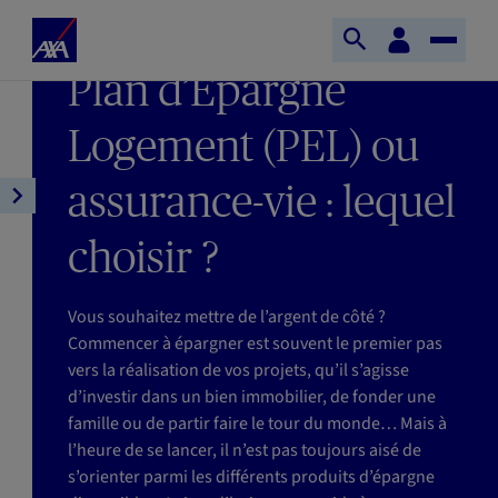
Aller au contenu principal
Accueil
Espace
DERNIÈRE MISE À JOUR : 08/06/2026
Ouvrir
Toggle
client
AXA
TEMPS DE LECTURE : 5MIN
Plan d’Epargne
la
Naviga
recherche
Logement (PEL) ou
assurance-vie : lequel
Ouvrir
la
choisir ?
navigation
de
l'article
Vous souhaitez mettre de l’argent de côté ?
Commencer à épargner est souvent le premier pas
vers la réalisation de vos projets, qu’il s’agisse
d’investir dans un bien immobilier, de fonder une
famille ou de partir faire le tour du monde… Mais à
l’heure de se lancer, il n’est pas toujours aisé de
s’orienter parmi les différents produits d’épargne