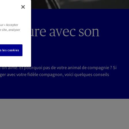
sur « Accepter
 voiture avec son
e site, analyser
s les cookies
l'on aime. Et pourquoi pas de votre animal de compagnie ? Si
ger avec votre fidèle compagnon, voici quelques conseils