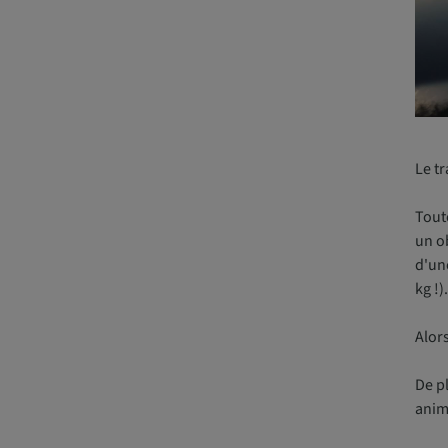
Le t
Tout
un ob
d'une
kg !).
Alors
De p
anima