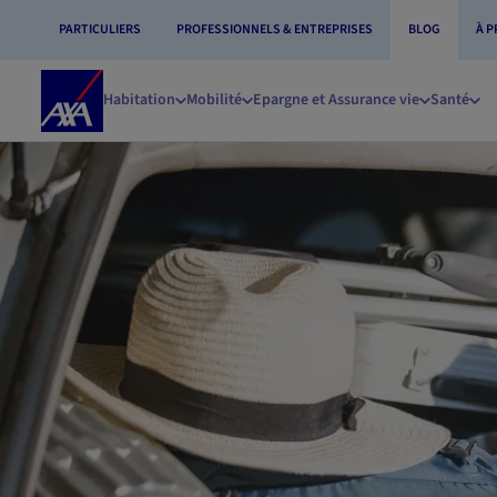
PARTICULIERS
PROFESSIONNELS & ENTREPRISES
BLOG
À 
Accueil
Habitation
Mobilité
Epargne et Assurance vie
Santé
AXA
Aller au contenu principal