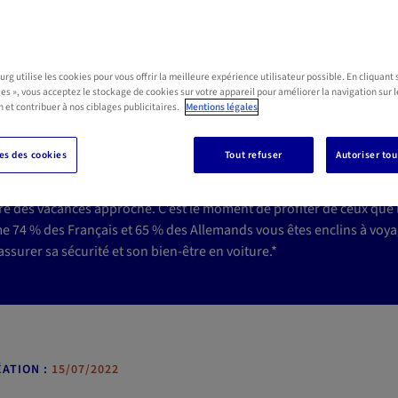
g utilise les cookies pour vous offrir la meilleure expérience utilisateur possible. En cliquant 
oyager sereinement en
ies », vous acceptez le stockage de cookies sur votre appareil pour améliorer la navigation sur l
n et contribuer à nos ciblages publicitaires.
Mentions légales
hien ou son chat
s des cookies
Tout refuser
Autoriser tou
re des vacances approche. C’est le moment de profiter de ceux que 
 74 % des Français et 65 % des Allemands vous êtes enclins à voya
ssurer sa sécurité et son bien-être en voiture.*
ATION :
15/07/2022