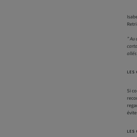
Isab
Retri
” Au 
cart
allés
LES
Si co
recom
regar
évite
LES 