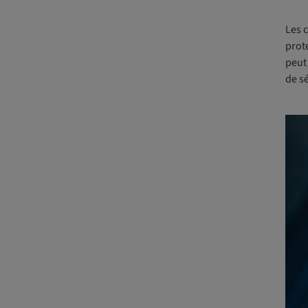
Les c
prote
peut 
de sé