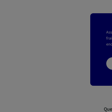
Ass
fra
enc
Que