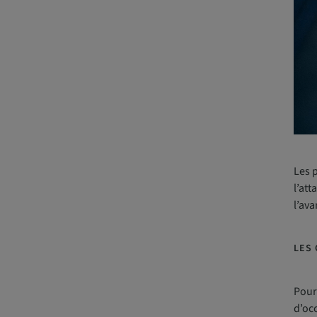
Les p
l’att
l’av
LES 
Pour 
d’occ