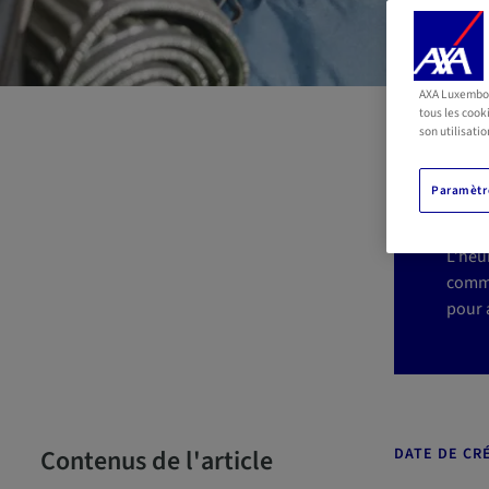
AXA Luxembour
V
tous les cook
son utilisatio
c
Paramètre
L’heu
comme
pour a
Contenus de l'article
DATE DE CRÉ