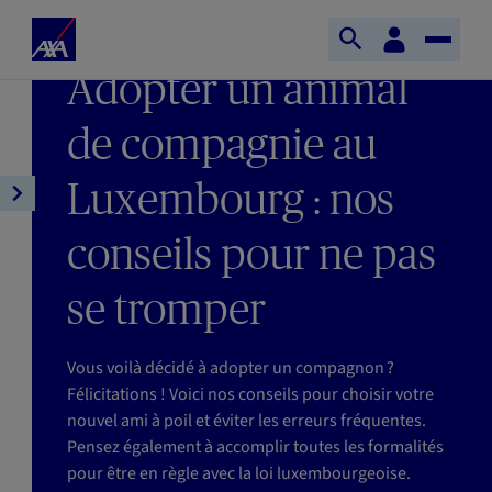
Aller au contenu principal
Accueil
Espace
DERNIÈRE MISE À JOUR : 08/06/2026
Ouvrir
Toggle
client
AXA
TEMPS DE LECTURE : 8MIN
Adopter un animal
la
Naviga
recherche
de compagnie au
Luxembourg : nos
Ouvrir
la
conseils pour ne pas
navigation
de
se tromper
l'article
Vous voilà décidé à adopter un compagnon ?
Félicitations ! Voici nos conseils pour choisir votre
nouvel ami à poil et éviter les erreurs fréquentes.
Pensez également à accomplir toutes les formalités
pour être en règle avec la loi luxembourgeoise.