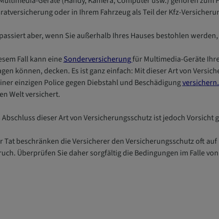
 Multimedia-Geräte (Handy, Kamera, Computer usw.) gehören zum Hau
ratversicherung oder in Ihrem Fahrzeug als Teil der Kfz-Versicherun
passiert aber, wenn Sie außerhalb Ihres Hauses bestohlen werden, z
iesem Fall kann eine
Sonderversicherung
für Multimedia-Geräte Ihre
agen können, decken. Es ist ganz einfach: Mit dieser Art von Versic
einer einzigen Police gegen Diebstahl und Beschädigung
versichern.
en Welt versichert.
 Abschluss dieser Art von Versicherungsschutz ist jedoch Vorsicht 
er Tat beschränken die Versicherer den Versicherungsschutz oft au
ruch. Überprüfen Sie daher sorgfältig die Bedingungen im Falle von