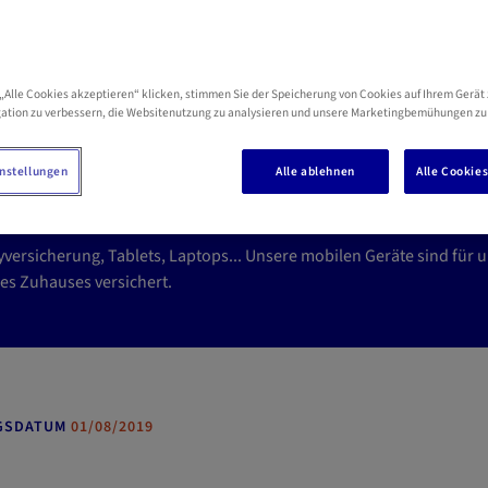
„Alle Cookies akzeptieren“ klicken, stimmen Sie der Speicherung von Cookies auf Ihrem Gerät 
ersichern von Geräten
ation zu verbessern, die Websitenutzung zu analysieren und unsere Marketingbemühungen zu
auses
nstellungen
Alle ablehnen
Alle Cookie
versicherung, Tablets, Laptops... Unsere mobilen Geräte sind für 
es Zuhauses versichert.
GSDATUM
01/08/2019