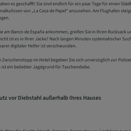
aben es geschafft! Sie sind endlich für ein paar Tage für einen Städ
inalkulissen von „La Casa de Papel“ anzusehen. Am Flughafen steige
ngen.
Sie am Banco de España ankommen, greifen Sie in Ihren Rucksack un
eicht ist es in Ihrer Jacke? Nach langen Minuten systematischer Suc
barer digitaler Helfer ist verschwunden.
 Zwischenstopp im Hotel begeben Sie sich unverzüglich zur Polize
 ist ein beliebter Jagdgrund für Taschendiebe.
utz vor Diebstahl außerhalb Ihres Hauses