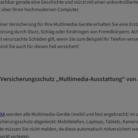
nachbar gerade eine Geschichte und stürzt mit einer unkontrolliert
ßt über Ihren hochmodernen Computer.
einer Versicherung für Ihre Multimedia-Geräte erhalten Sie eine Er
törung durch Sturz, Schlag oder Eindringen von Fremdkörpern. Acht
t verursachte Schäden gilt, wenn Sie zum Beispiel Ihr Telefon verse
ind Sie auch für diesen Fall versichert!
 Versicherungsschutz „Multimedia-Ausstattung“ von
AXA
werden alle Multimedia-Geräte (mobil und fest angebracht) im 
icherungsschutz abgedeckt: Mobiltelefon, Laptops, Tablets, Kamer
te müssen Sie nicht melden, da diese automatisch mitversichert we
Gerät vorlegen.