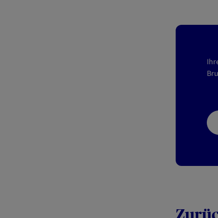
Ihr
Bru
Zurü