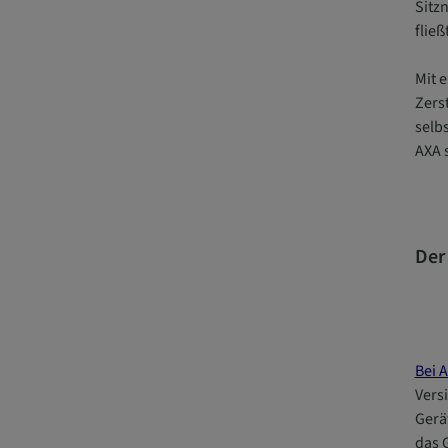
Sitz
flie
Mit 
Zers
selbs
AXA s
Der
Bei 
Vers
Gerä
das 