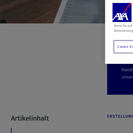
Wenn Sie auf 
V
Websitenavig
H
Cookie-Ei
Handy
unser
Artikelinhalt
ERSTELLUN