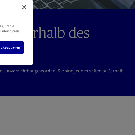
zu, um die
 außerhalb des
 unterstützen.
s akzeptieren
uns unverzichtbar geworden. Sie sind jedoch selten außerhalb