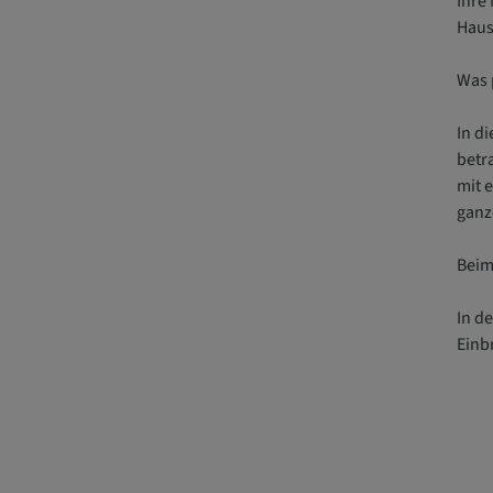
Ihre
Haus
Was 
In d
betr
mit 
ganz
Beim
In d
Einb