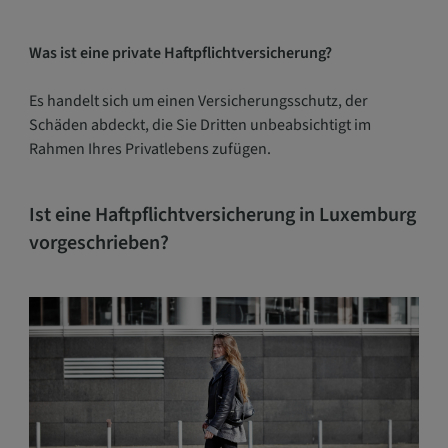
g
a
t
Was ist eine private Haftpflichtversicherung?
i
o
Es handelt sich um einen Versicherungsschutz, der
n
Schäden abdeckt, die Sie Dritten unbeabsichtigt im
ö
Rahmen Ihres Privatlebens zufügen.
f
f
Ist eine Haftpflichtversicherung in Luxemburg
n
vorgeschrieben?
e
n