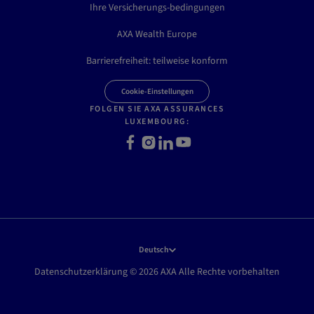
Ihre Versicherungs-bedingungen
AXA Wealth Europe
Barrierefreiheit: teilweise konform
Cookie-Einstellungen
FOLGEN SIE AXA ASSURANCES
LUXEMBOURG:
F
I
L
Y
a
n
i
o
c
s
n
u
e
t
k
t
b
a
e
u
o
g
d
b
o
r
I
e
k
a
n
Deutsch
m
Datenschutzerklärung © 2026 AXA Alle Rechte vorbehalten