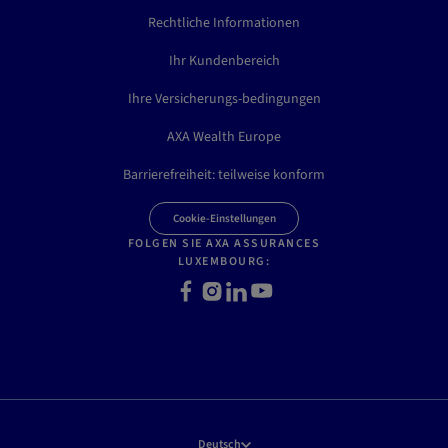
Rechtliche Informationen
Ihr Kundenbereich
Ihre Versicherungs-bedingungen
AXA Wealth Europe
Barrierefreiheit: teilweise konform
Cookie-Einstellungen
FOLGEN SIE AXA ASSURANCES
LUXEMBOURG:
F
I
L
Y
a
n
i
o
c
s
n
u
e
t
k
t
b
a
e
u
o
g
d
b
o
r
I
e
k
a
n
Deutsch