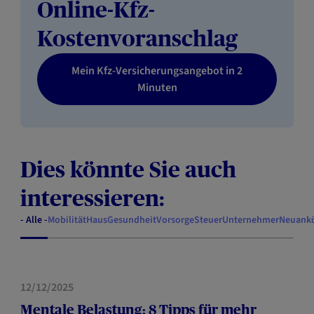
Online-Kfz-
Kostenvoranschlag
Mein Kfz-Versicherungsangebot in 2
Minuten
Dies könnte Sie auch
interessieren:
- Alle -
Mobilität
Haus
Gesundheit
Vorsorge
Steuer
Unternehmer
Neuank
GESUNDHEIT
12/12/2025
Mentale Belastung: 8 Tipps für mehr