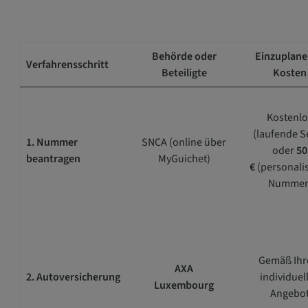
Behörde oder
Einzuplan
Verfahrensschritt
Beteiligte
Kosten
Kostenlo
(laufende S
1. Nummer
SNCA (online über
oder
50
beantragen
MyGuichet)
€
(personalis
Nummer
Gemäß Ih
AXA
2. Autoversicherung
individuel
Luxembourg
Angebo