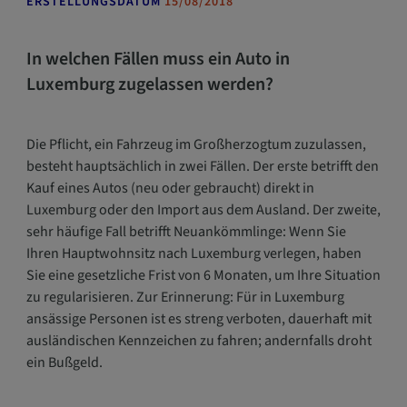
g
ERSTELLUNGSDATUM
15/08/2018
a
t
In welchen Fällen muss ein Auto in
i
Luxemburg zugelassen werden?
o
n
ö
Die Pflicht, ein Fahrzeug im Großherzogtum zuzulassen,
f
besteht hauptsächlich in zwei Fällen. Der erste betrifft den
f
Kauf eines Autos (neu oder gebraucht) direkt in
n
Luxemburg oder den Import aus dem Ausland. Der zweite,
e
sehr häufige Fall betrifft Neuankömmlinge: Wenn Sie
n
Ihren Hauptwohnsitz nach Luxemburg verlegen, haben
Sie eine gesetzliche Frist von 6 Monaten, um Ihre Situation
zu regularisieren. Zur Erinnerung: Für in Luxemburg
ansässige Personen ist es streng verboten, dauerhaft mit
ausländischen Kennzeichen zu fahren; andernfalls droht
ein Bußgeld.