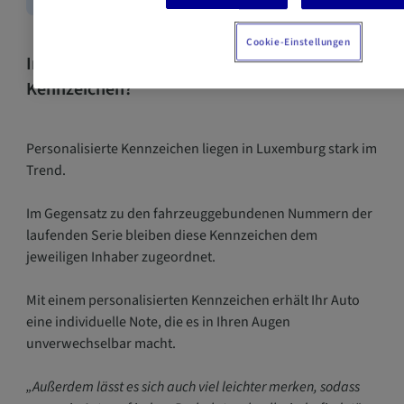
Cookie-Einstellungen
Interesse an einem personalisierten
Kennzeichen?
Personalisierte Kennzeichen liegen in Luxemburg stark im
Trend.
Im Gegensatz zu den fahrzeuggebundenen Nummern der
laufenden Serie bleiben diese Kennzeichen dem
jeweiligen Inhaber zugeordnet.
Mit einem personalisierten Kennzeichen erhält Ihr Auto
eine individuelle Note, die es in Ihren Augen
unverwechselbar macht.
„Außerdem lässt es sich auch viel leichter merken, sodass