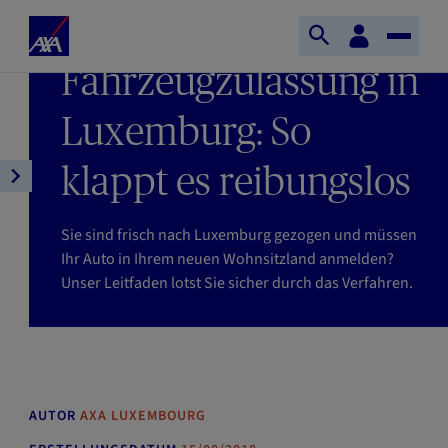
Direkt zum Inhalt
S
KundenBereich
LETZTE AKTUALISIERUNG : 24/07/2026
S
T
t
LESEZEIT : 7MIN
Fahrzeugzulassung in
u
o
a
c
g
r
h
g
Luxemburg: So
t
e
l
s
ö
e
klappt es reibungslos
e
A
f
N
i
r
f
a
t
t
Sie sind frisch nach Luxemburg gezogen und müssen
n
v
e
i
Ihr Auto in Ihrem neuen Wohnsitzland anmelden?
e
i
A
k
Unser Leitfaden lotst Sie sicher durch das Verfahren.
n
g
X
e
a
A
l
t
n
i
a
o
v
n
AUTOR
AXA LUXEMBOURG
i