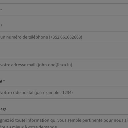
 *
l *
sage