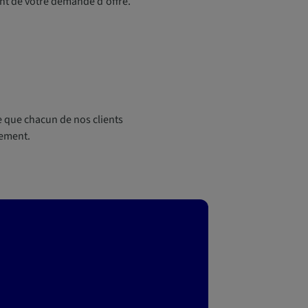
nt de votre demande d'offre.
e que chacun de nos clients
gement.