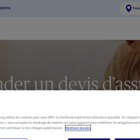
PROPOS
Trou
er un devis d’as
Habitation
de de devis ou d'information, remplissez le formulaire ci-dessous.
g utilise les cookies pour vous offrir la meilleure expérience utilisateur possible. En cliquant 
ies », vous acceptez le stockage de cookies sur votre appareil pour améliorer la navigation sur l
e habitation AXA Luxembourg vous recontactera dans les plus bref
n et contribuer à nos ciblages publicitaires.
Mentions légales