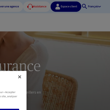
ver une agence
Assistance
Espace client
Français
Ouvrir
la
recherche
surance
 Un de nos conseillers en
sur « Accepter
e site, analyser
s délais.