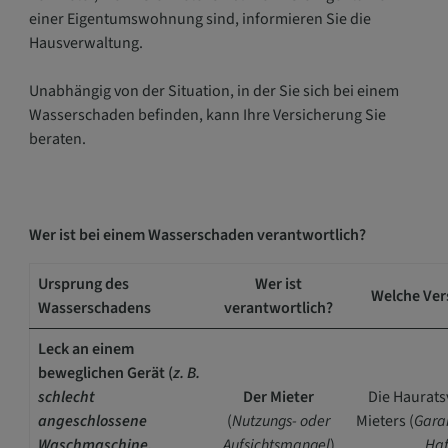
einer Eigentumswohnung sind, informieren Sie die
Hausverwaltung.
Unabhängig von der Situation, in der Sie sich bei einem
Wasserschaden befinden, kann Ihre Versicherung Sie
beraten.
Wer ist bei einem Wasserschaden verantwortlich?
Ursprung des
Wer ist
Welche Vers
Wasserschadens
verantwortlich?
Leck an einem
beweglichen Gerät
(
z. B.
schlecht
Der Mieter
Die Haurats
angeschlossene
(
Nutzungs- oder
Mieters (
Garan
Waschmaschine,
Aufsichtsmangel
)
Haf