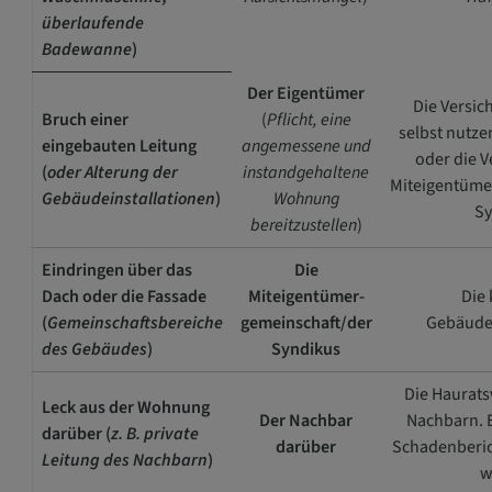
überlaufende
Badewanne
)
Der Eigentümer
Die Versic
Bruch einer
(
Pflicht, eine
selbst nutz
eingebauten Leitung
angemessene und
oder die V
(
oder Alterung der
instandgehaltene
Miteigentüme
Gebäudeinstallationen
)
Wohnung
Sy
bereitzustellen
)
Eindringen über das
Die
Dach oder die Fassade
Miteigentümer-
Die 
(
Gemeinschaftsbereiche
gemeinschaft/der
Gebäude
des Gebäudes
)
Syndikus
Die Haurats
L
eck aus der Wohnung
Der Nachbar
Nachbarn. 
darüber
(
z. B. private
darüber
Schadenberic
Leitung des Nachbarn
)
w