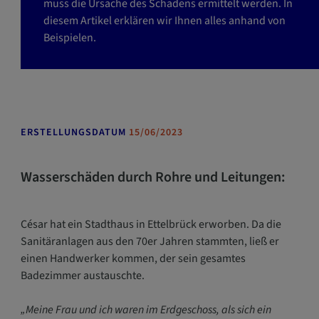
g
muss die Ursache des Schadens ermittelt werden. In
a
diesem Artikel erklären wir Ihnen alles anhand von
t
Beispielen.
i
o
n
ö
f
ERSTELLUNGSDATUM
15/06/2023
f
n
e
Wasserschäden durch Rohre und Leitungen:
n
César hat ein Stadthaus in Ettelbrück erworben. Da die
Sanitäranlagen aus den 70er Jahren stammten, ließ er
einen Handwerker kommen, der sein gesamtes
Badezimmer austauschte.
„Meine Frau und ich waren im Erdgeschoss, als sich ein