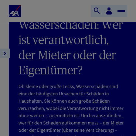
Direkt zum Inhalt
S
KundenBereich
LETZTE AKTUALISIERUNG : 07/08/2026
S
T
t
LESEZEIT : 6MIN
Wasserschaden: Wer
u
o
a
c
g
r
h
g
ist verantwortlich,
t
e
l
s
ö
e
der Mieter oder der
e
A
f
N
i
r
f
a
t
Eigentümer?
t
n
v
e
i
e
i
A
k
Ob kleine oder große Lecks, Wasserschäden sind
n
g
X
e
eine der häufigsten Ursachen für Schäden in
a
A
l
Haushalten. Sie können auch große Schäden
t
n
verursachen, wobei die Verantwortung nicht immer
i
a
ohne weiteres zu ermitteln ist. Um herauszufinden,
o
v
wer für den Schaden aufkommen muss – der Mieter
n
i
oder der Eigentümer (über seine Versicherung) –