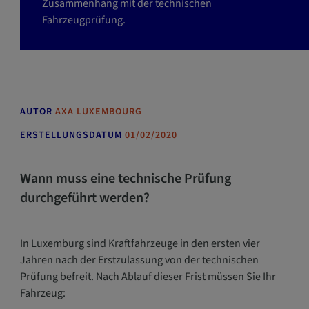
g
Zusammenhang mit der technischen
a
Fahrzeugprüfung.
t
i
o
n
ö
AUTOR
AXA LUXEMBOURG
f
f
ERSTELLUNGSDATUM
01/02/2020
n
e
Wann muss eine technische Prüfung
n
durchgeführt werden?
In Luxemburg sind Kraftfahrzeuge in den ersten vier
Jahren nach der Erstzulassung von der technischen
Prüfung befreit. Nach Ablauf dieser Frist müssen Sie Ihr
Fahrzeug: