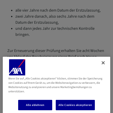
alle vier Jahre nach dem Datum der Erstzulassung,
zwei Jahre danach, also sechs Jahre nach dem
Datum der Erstzulassung,
und dann jedes Jahr zur technischen Kontrolle
bringen.
Zur Erneuerung dieser Prüfung erhalten Sie acht Wochen
vor Ablauf der Bescheinigung einen Brief nach Hause
geschickt. In diesem Brief werden Sie aufgefordert, einen
Termin bei einer der technischen Prüfstellen in
Luxemburg zu vereinbaren.
Wenn Sie auf „Alle Cookies akzeptieren“ klicken, stimmen Sie der Speicherung
von Cookies auf Ihrem Gerät zu, um die Websitenavigation zu verbessern, die
Websitenutzung zu analysieren und unsere Marketingbemühungen zu
unterstützen.
Versichern Sie Ihren Neu- oder Gebrauchtwagen
Alle ablehnen
Alle Cookies akzeptieren
mit der AXA-Autoversicherung: Assistance,