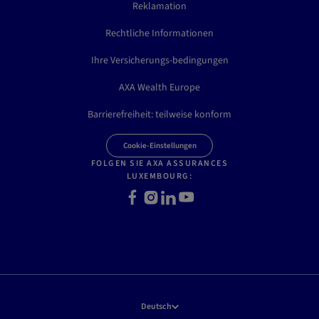
Reklamation
Rechtliche Informationen
Ihre Versicherungs-bedingungen
AXA Wealth Europe
Barrierefreiheit: teilweise konform
Cookie-Einstellungen
FOLGEN SIE AXA ASSURANCES
LUXEMBOURG:
F
I
L
Y
a
n
i
o
c
s
n
u
e
t
k
t
b
a
e
u
o
g
d
b
o
r
I
e
k
a
n
Deutsch
m