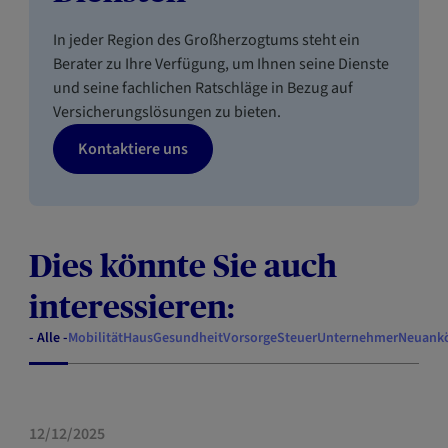
In jeder Region des Großherzogtums steht ein
Berater zu Ihre Verfügung, um Ihnen seine Dienste
und seine fachlichen Ratschläge in Bezug auf
Versicherungslösungen zu bieten.
Kontaktiere uns
Dies könnte Sie auch
interessieren:
- Alle -
Mobilität
Haus
Gesundheit
Vorsorge
Steuer
Unternehmer
Neuank
GESUNDHEIT
12/12/2025