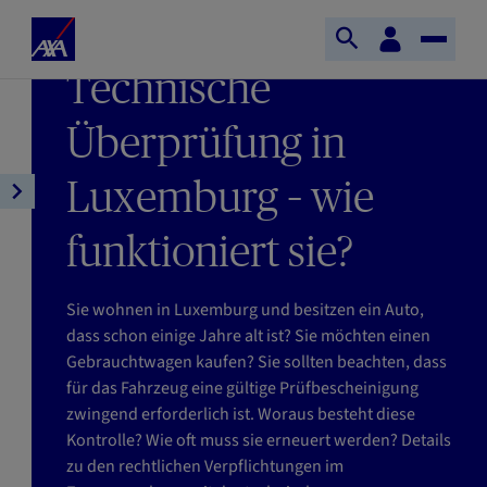
Direkt zum Inhalt
S
KundenBereich
LETZTE AKTUALISIERUNG : 27/03/2026
S
T
t
LESEZEIT : 6MIN
Technische
u
o
a
c
g
r
h
g
Überprüfung in
t
e
l
s
ö
e
Luxemburg – wie
e
A
f
N
i
r
f
a
t
funktioniert sie?
t
n
v
e
i
e
i
A
k
Sie wohnen in Luxemburg und besitzen ein Auto,
n
g
X
e
dass schon einige Jahre alt ist? Sie möchten einen
a
A
l
Gebrauchtwagen kaufen? Sie sollten beachten, dass
t
n
für das Fahrzeug eine gültige Prüfbescheinigung
i
a
zwingend erforderlich ist. Woraus besteht diese
o
v
Kontrolle? Wie oft muss sie erneuert werden? Details
n
i
zu den rechtlichen Verpflichtungen im