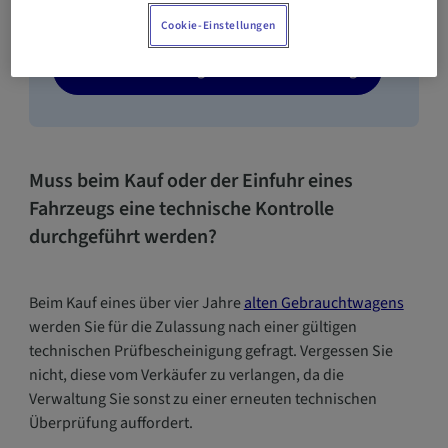
Pannenhilfe, Ersatzwagen, Neuwert und vieles
Cookie-Einstellungen
mehr.
Fahren Sie beruhigt mit AXA Luxembourg
Muss beim Kauf oder der Einfuhr eines
Fahrzeugs eine technische Kontrolle
durchgeführt werden?
Beim Kauf eines über vier Jahre
alten Gebrauchtwagens
werden Sie für die Zulassung nach einer gültigen
technischen Prüfbescheinigung gefragt. Vergessen Sie
nicht, diese vom Verkäufer zu verlangen, da die
Verwaltung Sie sonst zu einer erneuten technischen
Überprüfung auffordert.