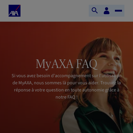
Aller au contenu principal
Accueil
Espace
Ouvrir
Toggle
client
AXA
la
Naviga
recherche
MyAXA FAQ
Si vous avez besoin d'accompagnement sur l’utilisation
de MyAXA, nous sommes là pour vous aider. Trouvez la
réponse à votre question en toute autonomie grâce à
notre FAQ !