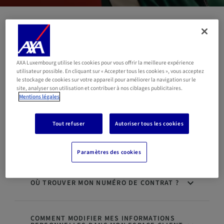
Infos personnelles et
première connexion
AXA Luxembourg utilise les cookies pour vous offrir la meilleure expérience
utilisateur possible. En cliquant sur « Accepter tous les cookies », vous acceptez
le stockage de cookies sur votre appareil pour améliorer la navigation sur le
site, analyser son utilisation et contribuer à nos ciblages publicitaires.
Mentions légales
PUIS-JE CRÉER UN COMPTE SUR L’ESPACE
CLIENT MYAXA ?
Tout refuser
Autoriser tous les cookies
COMMENT CRÉER MON ESPACE CLIENT ?
Paramètres des cookies
OÙ TROUVER MON NUMÉRO DE CONTRAT ?
COMMENT MODIFIER MES INFORMATIONS