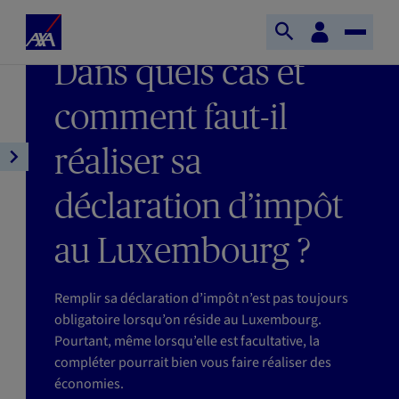
Aller au contenu principal
Accueil
Espace
DERNIÈRE MISE À JOUR : 24/07/2026
Ouvrir
Toggle
client
AXA
TEMPS DE LECTURE : 7MIN
Dans quels cas et
la
Naviga
recherche
comment faut-il
réaliser sa
Ouvrir
la
déclaration d’impôt
navigation
de
au Luxembourg ?
l'article
Remplir sa déclaration d’impôt n’est pas toujours
obligatoire lorsqu’on réside au Luxembourg.
Pourtant, même lorsqu’elle est facultative, la
compléter pourrait bien vous faire réaliser des
économies.