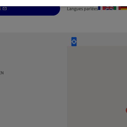
l
Langues parlées
EN