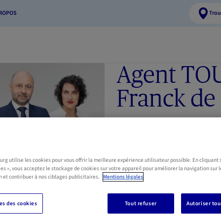
PROPOS
Trou
Agent TO
Franck de 
661 84 29 05
661 99 04
franck.touvier.agent@axa.l
Matricule 2012AG183
g utilise les cookies pour vous offrir la meilleure expérience utilisateur possible. En cliquant 
ies », vous acceptez le stockage de cookies sur votre appareil pour améliorer la navigation sur l
Que vous soyez particuliers ou
n et contribuer à nos ciblages publicitaires.
Mentions légales
métier, notre équipe saura appo
personnalisées en besoin d'assu
s des cookies
Tout refuser
Autoriser tou
Rendez-vous également à
l'age