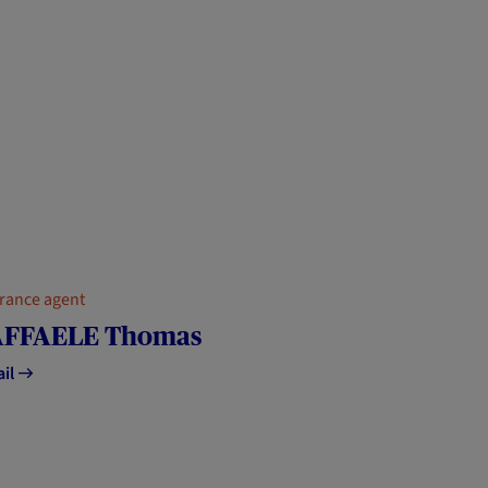
rance agent
FFAELE Thomas
ail