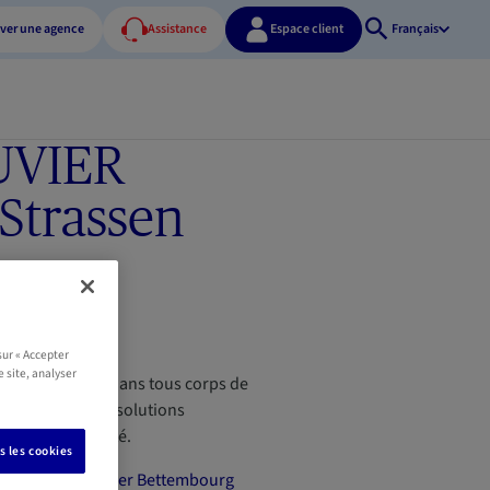
ver une agence
Assistance
Espace client
Français
Ouvrir
la
recherche
UVIER
Strassen
 01
u
sur « Accepter
e site, analyser
 professionnels dans tous corps de
rter conseils et solutions
rance et fiscalité.
s les cookies
nce Franck Touvier Bettembourg