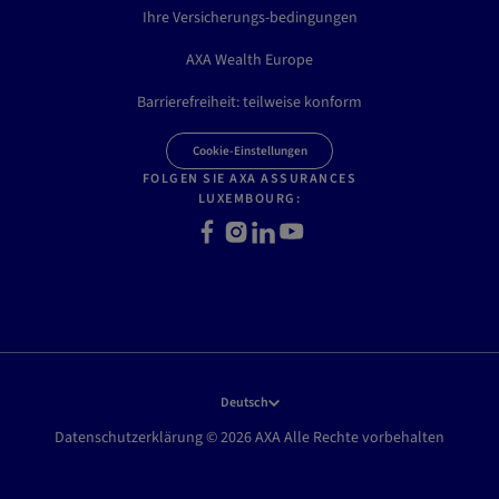
Ihre Versicherungs-bedingungen
AXA Wealth Europe
Barrierefreiheit: teilweise konform
Cookie-Einstellungen
FOLGEN SIE AXA ASSURANCES
LUXEMBOURG:
F
I
L
Y
a
n
i
o
c
s
n
u
e
t
k
t
b
a
e
u
o
g
d
b
o
r
I
e
k
a
n
Deutsch
m
Datenschutzerklärung © 2026 AXA Alle Rechte vorbehalten