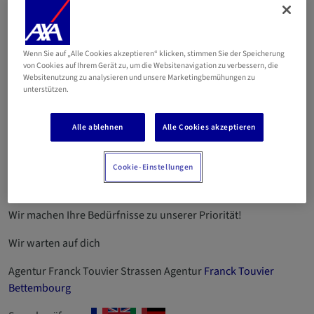
de Strassen
Wenn Sie auf „Alle Cookies akzeptieren“ klicken, stimmen Sie der Speicherung
Email
von Cookies auf Ihrem Gerät zu, um die Websitenavigation zu verbessern, die
Websitenutzung zu analysieren und unsere Marketingbemühungen zu
unterstützen.
661 84 29 05
661 99 04 01
Alle ablehnen
Alle Cookies akzeptieren
Betriebsnummer 2012AG183
Cookie-Einstellungen
Verfügbarkeit, Zuhören, Zuverlässigkeit und gute Laune stehen
Ihnen zur Verfügung.
Wir machen Ihre Bedürfnisse zu unserer Priorität!
Wir warten auf dich
Agentur Franck Touvier Strassen Agentur
Franck Touvier
Bettembourg