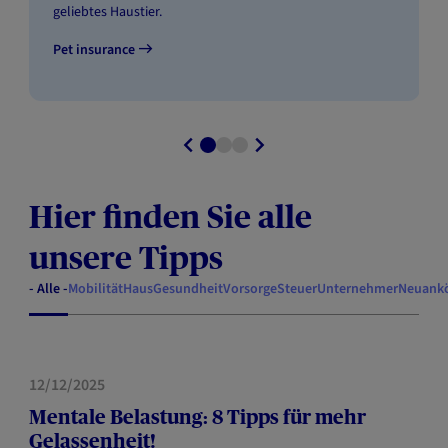
geliebtes Haustier.
Pet insurance
Hier finden Sie alle
unsere Tipps
- Alle -
Mobilität
Haus
Gesundheit
Vorsorge
Steuer
Unternehmer
Neuank
GESUNDHEIT
12/12/2025
Mentale Belastung: 8 Tipps für mehr
Gelassenheit!