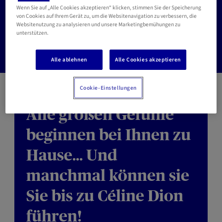
Wenn Sie auf „Alle Cookies akzeptieren“ klicken, stimmen Sie der Speicherung
Auto
Haus
Gesundheit
Vorsorge
Sparen
Rente
von Cookies auf Ihrem Gerät zu, um die Websitenavigation zu verbessern, die
Websitenutzung zu analysieren und unsere Marketingbemühungen zu
unterstützen.
Steuerwesen
Alle ablehnen
Alle Cookies akzeptieren
Cookie-Einstellungen
Alle großen Gefühle
beginnen bei Ihnen zu
Hause... Und
manchmal können sie
Sie bis zu Céline Dion
führen!