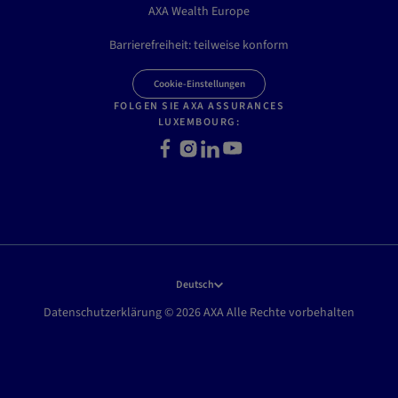
AXA Wealth Europe
Barrierefreiheit: teilweise konform
Cookie-Einstellungen
FOLGEN SIE AXA ASSURANCES
LUXEMBOURG:
F
I
L
Y
a
n
i
o
c
s
n
u
e
t
k
t
b
a
e
u
o
g
d
b
o
r
I
e
k
a
n
Deutsch
m
Datenschutzerklärung © 2026 AXA Alle Rechte vorbehalten