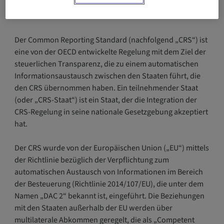
Der Common Reporting Standard
Der Common Reporting Standard (nachfolgend „CRS“) ist
eine von der OECD entwickelte Regelung mit dem Ziel der
steuerlichen Transparenz, die zu einem automatischen
Informationsaustausch zwischen den Staaten führt, die
den CRS übernommen haben. Ein teilnehmender Staat
(oder „CRS-Staat“) ist ein Staat, der die Integration der
CRS-Regelung in seine nationale Gesetzgebung akzeptiert
hat.
Der CRS wurde von der Europäischen Union („EU“) mittels
der Richtlinie bezüglich der Verpflichtung zum
automatischen Austausch von Informationen im Bereich
der Besteuerung (Richtlinie 2014/107/EU), die unter dem
Namen „DAC 2“ bekannt ist, eingeführt. Die Beziehungen
mit den Staaten außerhalb der EU werden über
multilaterale Abkommen geregelt, die als „Competent