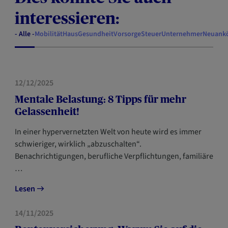
interessieren:
- Alle -
Mobilität
Haus
Gesundheit
Vorsorge
Steuer
Unternehmer
Neuank
GESUNDHEIT
12/12/2025
Mentale Belastung: 8 Tipps für mehr
Gelassenheit!
In einer hypervernetzten Welt von heute wird es immer
schwieriger, wirklich „abzuschalten“.
Benachrichtigungen, berufliche Verpflichtungen, familiäre
…
Lesen
VORSORGE
14/11/2025