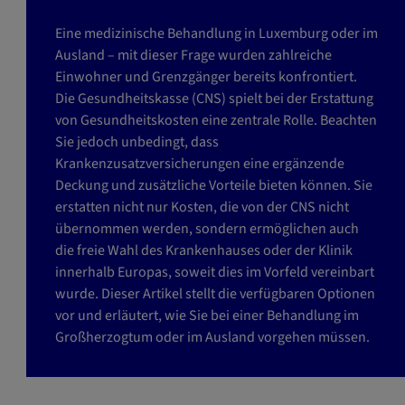
g
a
Eine medizinische Behandlung in Luxemburg oder im
t
Ausland – mit dieser Frage wurden zahlreiche
i
Einwohner und Grenzgänger bereits konfrontiert.
o
Die Gesundheitskasse (CNS) spielt bei der Erstattung
n
von Gesundheitskosten eine zentrale Rolle. Beachten
ö
Sie jedoch unbedingt, dass
f
Krankenzusatzversicherungen eine ergänzende
f
Deckung und zusätzliche Vorteile bieten können. Sie
n
erstatten nicht nur Kosten, die von der CNS nicht
e
übernommen werden, sondern ermöglichen auch
n
die freie Wahl des Krankenhauses oder der Klinik
innerhalb Europas, soweit dies im Vorfeld vereinbart
wurde. Dieser Artikel stellt die verfügbaren Optionen
vor und erläutert, wie Sie bei einer Behandlung im
Großherzogtum oder im Ausland vorgehen müssen.