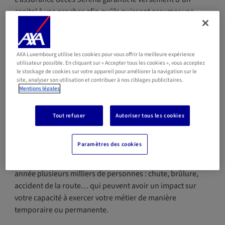
capital à vos proches afin qu’ils puissent assumer vos
obligations financières suite à votre disparition ou faire
face aux dépenses du ménage telles que les études de vos
enfants.
AXA Luxembourg utilise les cookies pour vous offrir la meilleure expérience
utilisateur possible. En cliquant sur « Accepter tous les cookies », vous acceptez
le stockage de cookies sur votre appareil pour améliorer la navigation sur le
Rente en cas d’invalidité
site, analyser son utilisation et contribuer à nos ciblages publicitaires.
Mentions légales
temporaire ou
Tout refuser
Autoriser tous les cookies
permanente
Paramètres des cookies
Les maladies et les accidents de la vie touchent chaque
année plusieurs milliers de personnes : chute, brûlure,
accident de la route… qui peuvent avoir un impact sur
votre capacité à exercer votre métier de manière
temporaire ou permanente.