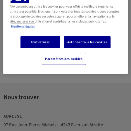
AXA Luxembourg utilise les cookies pour vous offrir la meilleure expérience
26 57 55 29
utilisateur possible. En cliquant sur « Accepter tous les cookies », vous acceptez
le stockage de cookies sur votre appareil pour améliorer la navigation sur le
691 784 549
site, analyser son utilisation et contribuer à nos ciblages publicitaires.
Mentions légales
Particulier ou professionnel, nous sommes là pour vous
proposer un conseil personnalisé et un service professionnel.
Tout refuser
Autoriser tous les cookies
Nous sommes à vos côtés pour vous offrir des solutions sur
mesure en matière d’assurance et vous accompagner dans
toutes vos démarches.
Paramètres des cookies
Langues parlées
Nous trouver
ADRESSE
97 Rue Jean-Pierre Michels L-4243 Esch-sur-Alzette