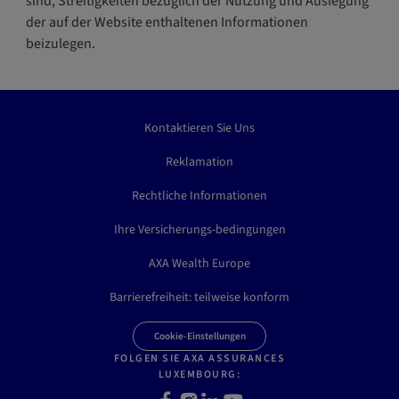
sind, Streitigkeiten bezüglich der Nutzung und Auslegung
der auf der Website enthaltenen Informationen
beizulegen.
Kontaktieren Sie Uns
Reklamation
Rechtliche Informationen
Ihre Versicherungs-bedingungen
AXA Wealth Europe
Barrierefreiheit: teilweise konform
Cookie-Einstellungen
FOLGEN SIE AXA ASSURANCES
LUXEMBOURG:
F
I
L
Y