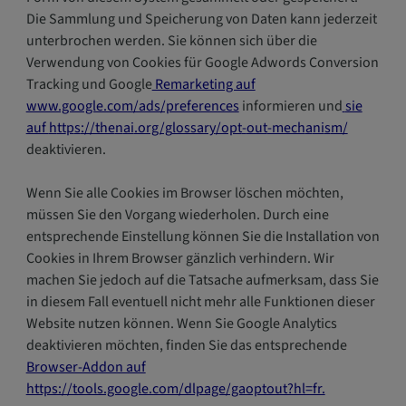
Die Sammlung und Speicherung von Daten kann jederzeit
unterbrochen werden. Sie können sich über die
Verwendung von Cookies für Google Adwords Conversion
Tracking und Google
Remarketing auf
www.google.com/ads/preferences
informieren und
sie
auf
h
tt
p
s
://the
n
ai
.org/g
lossary
/opt
-
out
-mech
a
ni
s
m/
deaktivieren.
Wenn Sie alle Cookies im Browser löschen möchten,
müssen Sie den Vorgang wiederholen. Durch eine
entsprechende Einstellung können Sie die Installation von
Cookies in Ihrem Browser gänzlich verhindern. Wir
machen Sie jedoch auf die Tatsache aufmerksam, dass Sie
in diesem Fall eventuell nicht mehr alle Funktionen dieser
Website nutzen können. Wenn Sie Google Analytics
deaktivieren möchten, finden Sie das entsprechende
Browser-Addon auf
https://tools.google.com/dlpage/gaoptout?hl=fr.