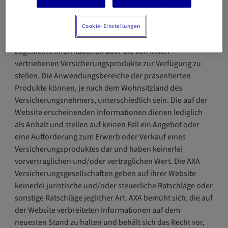
Die Website der AXA Versicherungsgesellschaften in
Cookie-Einstellungen
Luxemburg dient ausschließlich dazu, den Besuchern
allgemeine Informationen über die von ihnen
vertriebenen Versicherungsprodukte zur Verfügung zu
stellen. Die Anwendungsbereiche der präsentierten
Produkte können, je nach dem Wohnsitzland des
Versicherungsnehmers, unterschiedlich sein. Die auf der
Website erscheinenden Informationen dienen lediglich
als Anhalt und stellen auf keinen Fall ein Angebot oder
eine Aufforderung zum Erwerb oder Verkauf eines
Versicherungsproduktes dar und haben keinerlei
vorvertraglichen und/oder vertraglichen Wert. Die AXA
Versicherungsgesellschaften geben auf ihrer Website
keinerlei juristische und/oder steuerliche Ratschläge oder
sonstige Ratschläge jeglicher Art. AXA bemüht sich, die auf
der Website verbreiteten Informationen auf dem
neuesten Stand zu halten und behält sich das Recht vor,