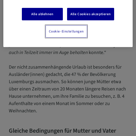
isoliert zu fühlen, obwohl die anderen Mütter mir diese
Option empfahlen“,
erklärt sie.
Alle ablehnen
Alle Cookies akzeptieren
Der Teilzeiturlaub muss vom Arbeitgeber genehmigt
werden. Im Fall von Céline gab ihr Arbeitgeber ihr jedoch
Cookie-Einstellungen
alle Optionen.
„Sie waren wirklich super“,
fügt sie
hinzu.
„Sie hatten die Gewissheit, dass ich die laufenden Projekte
auch in Teilzeit immer im Auge behalten
konnte.“
Der nicht zusammenhängende Urlaub ist besonders für
Ausländer(innen) gedacht, die 47 % der Bevölkerung
Luxemburgs ausmachen. So können junge Mütter etwa
über einen Zeitraum von 20 Monaten längere Reisen nach
Hause unternehmen, um ihre Familie zu besuchen, z. B. 4
Aufenthalte von einem Monat im Sommer oder zu
Weihnachten.
Gleiche Bedingungen für Mutter und Vater