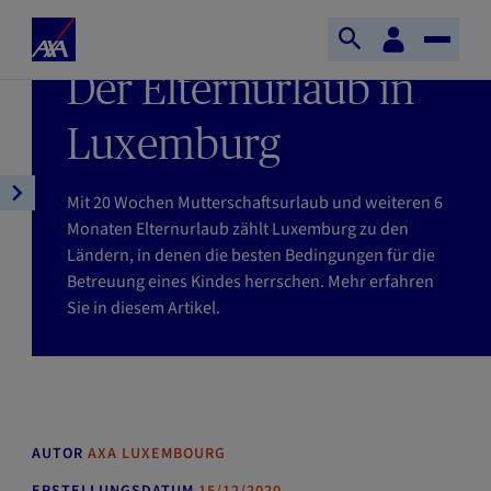
Direkt zum Inhalt
S
KundenBereich
LETZTE AKTUALISIERUNG : 21/05/2026
S
T
t
LESEZEIT : 5MIN
Der Elternurlaub in
u
o
a
c
g
r
h
g
Luxemburg
t
e
l
s
ö
e
e
Mit 20 Wochen Mutterschaftsurlaub und weiteren 6
A
f
N
i
Monaten Elternurlaub zählt Luxemburg zu den
r
f
a
t
Ländern, in denen die besten Bedingungen für die
t
n
v
e
Betreuung eines Kindes herrschen. Mehr erfahren
i
e
i
A
Sie in diesem Artikel.
k
n
g
X
e
a
A
l
t
n
i
a
o
v
n
AUTOR
AXA LUXEMBOURG
i