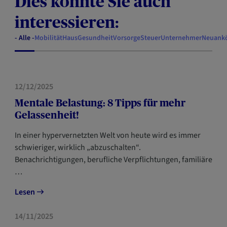
Dies könnte Sie auch
interessieren:
- Alle -
Mobilität
Haus
Gesundheit
Vorsorge
Steuer
Unternehmer
Neuank
GESUNDHEIT
12/12/2025
Mentale Belastung: 8 Tipps für mehr
Gelassenheit!
In einer hypervernetzten Welt von heute wird es immer
schwieriger, wirklich „abzuschalten“.
Benachrichtigungen, berufliche Verpflichtungen, familiäre
…
Lesen
VORSORGE
14/11/2025