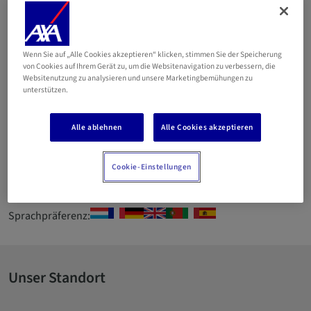
INSURANCE Sàrl de
Frisange (GOMES Helder)
Wenn Sie auf „Alle Cookies akzeptieren“ klicken, stimmen Sie der Speicherung
von Cookies auf Ihrem Gerät zu, um die Websitenavigation zu verbessern, die
Email
Websitenutzung zu analysieren und unsere Marketingbemühungen zu
unterstützen.
33 68 87
Alle ablehnen
Alle Cookies akzeptieren
Betriebsnummer 2002AC010 Wir nehmen die Kundenberatung
ernst. Wir bieten Versicherungslösungen für die tatsächlichen
Cookie-Einstellungen
Bedürfnisse des Kunden. Ein tadelloser Kundenservice ist
unser Hauptanliegen.
Sprachpräferenz:
Unser Standort