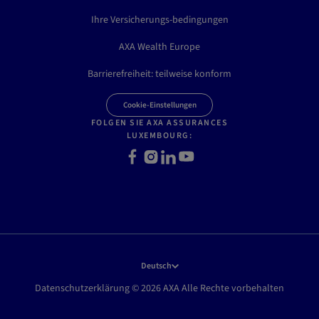
Ihre Versicherungs-bedingungen
AXA Wealth Europe
Barrierefreiheit: teilweise konform
Cookie-Einstellungen
FOLGEN SIE AXA ASSURANCES
LUXEMBOURG:
F
I
L
Y
a
n
i
o
c
s
n
u
e
t
k
t
b
a
e
u
o
g
d
b
o
r
I
e
k
a
n
Deutsch
m
Datenschutzerklärung © 2026 AXA Alle Rechte vorbehalten