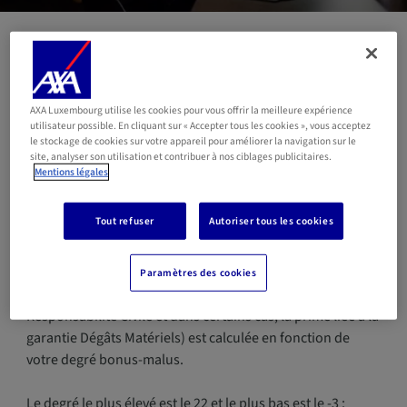
Comment fonctionne
l'échelle bonus-malus en
AXA Luxembourg utilise les cookies pour vous offrir la meilleure expérience
utilisateur possible. En cliquant sur « Accepter tous les cookies », vous acceptez
assurance auto ?
le stockage de cookies sur votre appareil pour améliorer la navigation sur le
site, analyser son utilisation et contribuer à nos ciblages publicitaires.
Mentions légales
En assurance auto, l’échelle bonus-malus a pour vocation
Tout refuser
Autoriser tous les cookies
de récompenser les bons comportements automobiles et
de sanctionner les mauvais.
Paramètres des cookies
Une partie de votre prime (la prime liée à la garantie
Responsabilité Civile et dans certains cas, la prime liée à la
garantie Dégâts Matériels) est calculée en fonction de
votre degré bonus-malus.
Le degré le plus élevé est le 22 et le plus bas est le -3 :