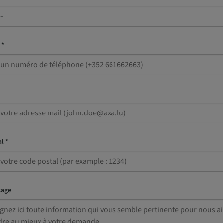
 *
l *
sage