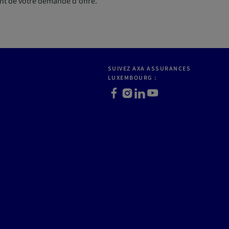
nt de votre demande d'offre.
SUIVEZ AXA ASSURANCES
LUXEMBOURG :
Facebook
Instagram
LinkedIn
Youtube