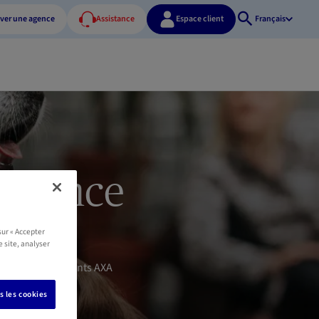
ver une agence
Assistance
Espace client
Français
Ouvrir
la
recherche
surance
sur « Accepter
e site, analyser
s. Un de nos agents AXA
s les cookies