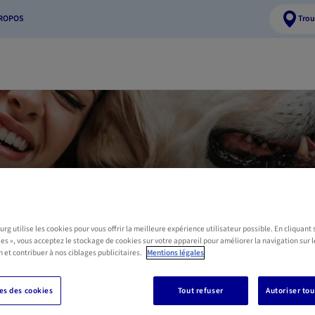
PROPOS
Trou
er une offre d'as
chien et chat
g utilise les cookies pour vous offrir la meilleure expérience utilisateur possible. En cliquant 
ies », vous acceptez le stockage de cookies sur votre appareil pour améliorer la navigation sur l
n et contribuer à nos ciblages publicitaires.
Mentions légales
ande de devis ou d'information, remplissez le formulaire ci-dessou
Luxembourg vous recontactera dans les plus brefs délais.
s des cookies
Tout refuser
Autoriser tou