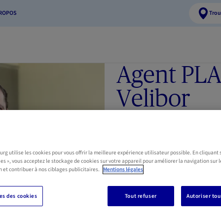
PROPOS
Trou
Agent PL
Velibor
28 66 91 99
691 34 37 5
velibor.planic.agent@axa.l
Matricule 2002AG204
g utilise les cookies pour vous offrir la meilleure expérience utilisateur possible. En cliquant 
ies », vous acceptez le stockage de cookies sur votre appareil pour améliorer la navigation sur l
n et contribuer à nos ciblages publicitaires.
Mentions légales
Langues parlées
s des cookies
Tout refuser
Autoriser tou