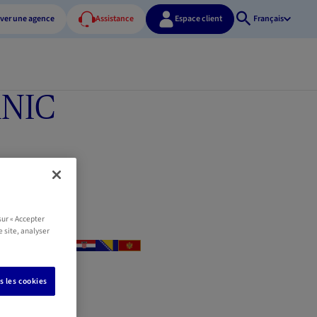
ver une agence
Assistance
Espace client
Français
Ouvrir
la
recherche
ANIC
4
u
sur « Accepter
e site, analyser
s les cookies