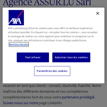
Agence ASSUR.LU Sàrl
(Carla Weyland et Pascal
Nepper)
AXA Luxembourg utilise les cookies pour vous offrir la meilleure expérience
utilisateur possible. En cliquant sur « Accepter tous les cookies », vous acceptez
E-mail
le stockage de cookies sur votre appareil pour améliorer la navigation sur le
site, analyser son utilisation et contribuer à nos ciblages publicitaires.
Mentions légales
27 62 01 96
691 19 31 63 ou 691 74 07 07
Tout refuser
Autoriser tous les cookies
Matricule 2008AC008 L’Agence Nepper-Weyland vous offre
conseils et support dans vos démarches d’assurance : nous
Paramètres des cookies
vous aidons à trouver la solution la plus adaptée à votre
situation. Notre priorité : vous offrir ce que nous aurions aimé
recevoir en tant que clients : conseil, réactivité, fiabilité. Notre
maîtrise des différents domaines et nos compétences
complémentaires font de nous votre
partenaire privilégié.
Suivez-nous sur notre
page Linkedin.