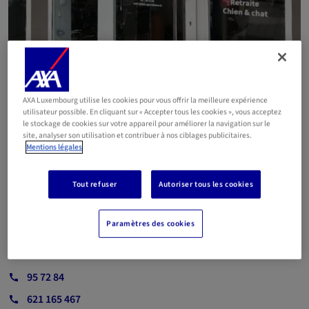
AXA Luxembourg utilise les cookies pour vous offrir la meilleure expérience
utilisateur possible. En cliquant sur « Accepter tous les cookies », vous acceptez
le stockage de cookies sur votre appareil pour améliorer la navigation sur le
site, analyser son utilisation et contribuer à nos ciblages publicitaires.
Mentions légales
Agent SCHON Carlo
Tout refuser
Autoriser tous les cookies
d'Ettelbruck
Paramètres des cookies
E-mail
95 72 84
621 165 467