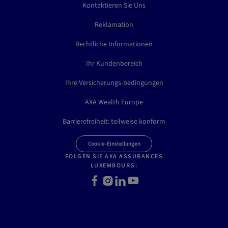
Kontaktieren Sie Uns
Reklamation
Rechtliche Informationen
Ihr Kundenbereich
Ihre Versicherungs-bedingungen
AXA Wealth Europe
Barrierefreiheit: teilweise konform
Cookie-Einstellungen
FOLGEN SIE AXA ASSURANCES
LUXEMBOURG:
F
I
L
Y
a
n
i
o
c
s
n
u
e
t
k
t
b
a
e
u