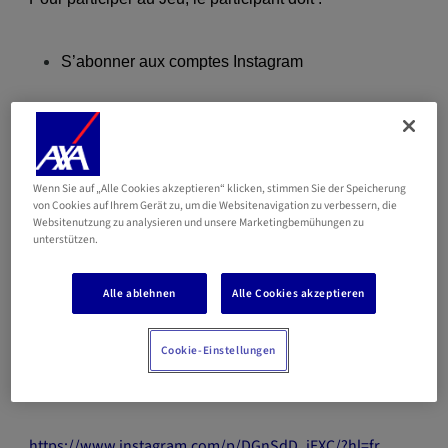
S’abonner aux comptes Instagram
d’AXA Luxembourg
(
https://www.instagram.com/axa_luxembourg
)
Wenn Sie auf „Alle Cookies akzeptieren“ klicken, stimmen Sie der Speicherung
et de Luxair Airlines
von Cookies auf Ihrem Gerät zu, um die Websitenavigation zu verbessern, die
(
https://www.instagram.com/luxairairlines
)
Websitenutzung zu analysieren und unsere Marketingbemühungen zu
Aimer la publication du concours, accessible via le
unterstützen.
lien
Alle ablehnen
Alle Cookies akzeptieren
https://www.instagram.com/p/DGnSdD_iEXC/?hl=fr
Cookie-Einstellungen
Indiquer en commentaire de cette publication
https://www.instagram.com/p/DGnSdD_iEXC/?hl=fr