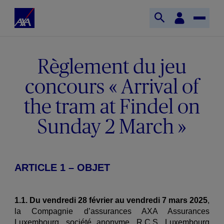
Direkt zum Inhalt
S
KundenBereich
S
T
t
u
o
a
c
g
r
h
g
Règlement du jeu
t
e
l
s
concours « Arrival of
ö
e
e
f
N
i
the tram at Findel on
f
a
t
n
v
Sunday 2 March »
e
e
i
A
n
g
X
a
A
t
ARTICLE 1 – OBJET
i
o
1.1. Du vendredi 28 février au vendredi 7 mars 2025
,
n
la Compagnie d’assurances AXA Assurances
Luxembourg, société anonyme, R.C.S. Luxembourg