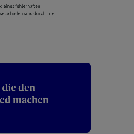
d eines fehlerhaften
ese Schäden sind durch Ihre
 die den
ied machen