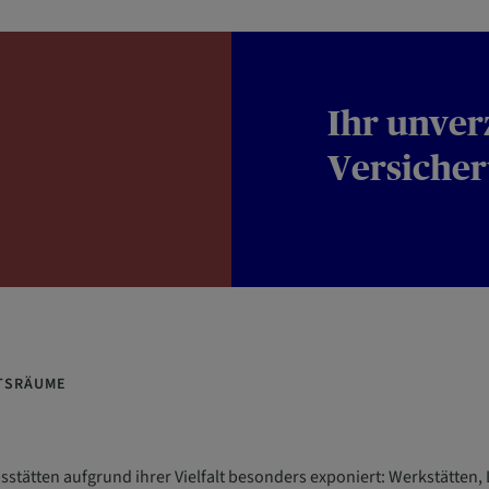
Ihr unver
Versiche
FTSRÄUME
bsstätten aufgrund ihrer Vielfalt besonders exponiert: Werkstätten,