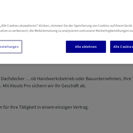
„Alle Cookies akzeptieren“ klicken, stimmen Sie der Speicherung von Cookies auf Ihrem Gerät 
ation zu verbessern, die Websitenutzung zu analysieren und unsere Marketingbemühungen zu
nstellungen
Alle ablehnen
Alle Cookie
erk
r, Dachdecker … ob Handwerksbetrieb oder Bauunternehmen, Ihre T
 Mit Atouts Pro sichern wir Ihr Geschäft ab.
 für Ihre Tätigkeit in einem einzigen Vertrag.