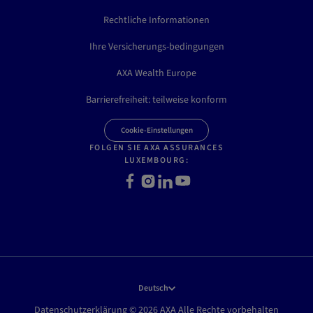
Rechtliche Informationen
Ihre Versicherungs-bedingungen
AXA Wealth Europe
Barrierefreiheit: teilweise konform
Cookie-Einstellungen
FOLGEN SIE AXA ASSURANCES
LUXEMBOURG:
F
I
L
Y
a
n
i
o
c
s
n
u
e
t
k
t
b
a
e
u
o
g
d
b
o
r
I
e
k
a
n
Deutsch
m
Datenschutzerklärung © 2026 AXA Alle Rechte vorbehalten