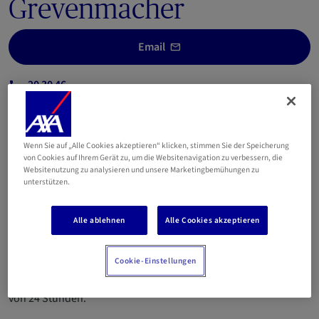
Grevenmacher
Email
20 30 46
661 614 161
Betriebsnummer 2018AC004
Wenn Sie auf „Alle Cookies akzeptieren“ klicken, stimmen Sie der Speicherung
von Cookies auf Ihrem Gerät zu, um die Websitenavigation zu verbessern, die
"Les filles assurent" (die Mädels versichern) ist ein Team, das
Websitenutzung zu analysieren und unsere Marketingbemühungen zu
zusammenhält, hilfsbereit und schnell ist! Alle
unterstützen.
Mitarbeiterinnen sorgen dafür, dass Ihr (Versicherungs-)Leben
einfacher wird. Einzel- oder Geschäftskunde, wir bieten Ihnen
Alle ablehnen
Alle Cookies akzeptieren
alle Versicherungen: Kfz, Wohnen, Haftpflicht, Sparvorsorge
für Kinder, Kranken- und Lebensversicherung, Anlagen,
Cookie-Einstellungen
Darlehensversicherung, Rentenvorsorge, Steuerunterstützung.
Wir helfen Ihnen bei allen Schritten und antworten innerhalb
von 24 Stunden.