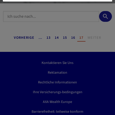
S
u
c
h
Seitennummerierung
SEITE
SEITE
SEITE
SEITE
SEITE
VORHERIGE
…
13
14
15
16
17
WEITER
e
n
Kontaktieren Sie Uns
Reklamation
Rechtliche Informationen
Ihre Versicherungs-bedingungen
AXA Wealth Europe
Barrierefreiheit: teilweise konform