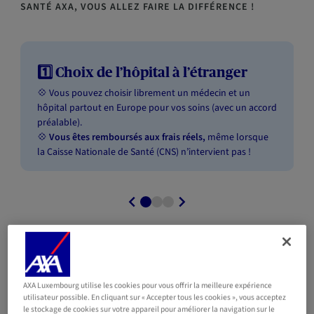
SANTÉ AXA, VOUS ALLEZ FAIRE LA DIFFÉRENCE
!
1️⃣ Choix de l’hôpital à l’étranger ​
💠 Vous pouvez choisir librement un médecin et un
hôpital partout en Europe pour vos soins (avec un accord
préalable).
💠
Vous êtes remboursés aux frais réels,
même lorsque
la Caisse Nationale de Santé (CNS) n’intervient pas !
AXA Luxembourg utilise les cookies pour vous offrir la meilleure expérience
utilisateur possible. En cliquant sur « Accepter tous les cookies », vous acceptez
le stockage de cookies sur votre appareil pour améliorer la navigation sur le