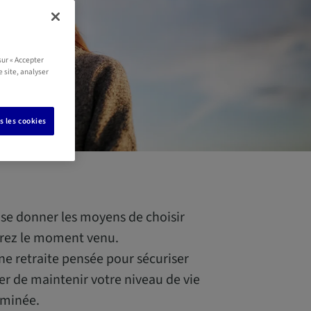
sur « Accepter
e site, analyser
s les cookies
t se donner les moyens de choisir
rez le moment venu.
e retraite pensée pour sécuriser
er de maintenir votre niveau de vie
rminée.