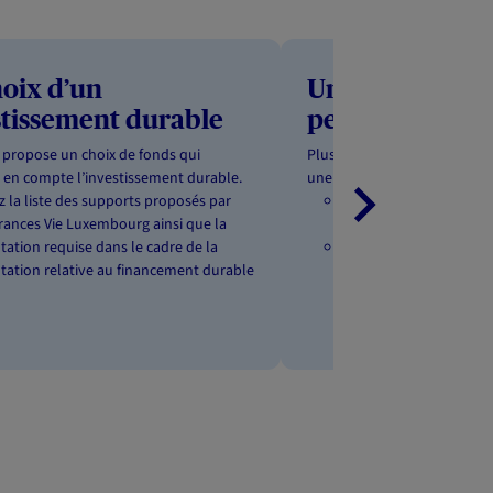
hoix d’un
Une solution c
stissement durable
personnalisée
propose un choix de fonds qui
Plus qu’un accompagnement
 en compte l’investissement durable.
une gestion complète par de
 la liste des supports proposés par
Des professionnels AXA
ances Vie Luxembourg ainsi que la
investissements.
tion requise dans le cadre de la
Votre exposition au ri
ation relative au financement durable
fonction de votre âge a