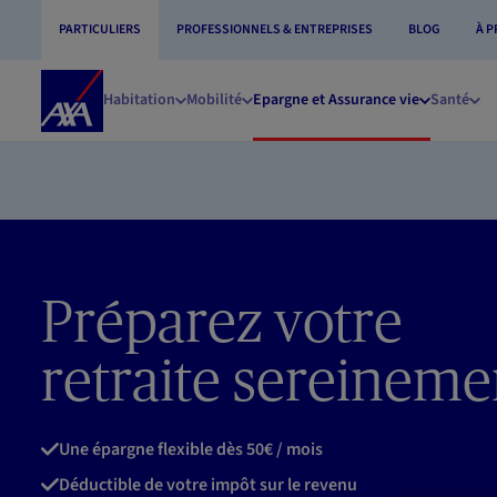
Aller au contenu principal
PARTICULIERS
PROFESSIONNELS & ENTREPRISES
BLOG
À 
Accueil
Habitation
Mobilité
Epargne et Assurance vie
Santé
AXA
Préparez votre
retraite sereineme
Une épargne flexible dès 50€ / mois
Déductible de votre impôt sur le revenu