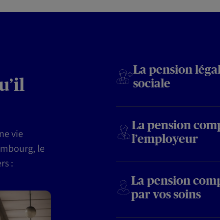
La pension légal
’il
sociale
La pension com
une vie
l’employeur
embourg, le
rs :
La pension comp
par vos soins