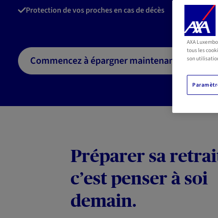
Protection de vos proches en cas de décès
AXA Luxembour
tous les cook
Commencez à épargner maintenant
son utilisatio
Paramètre
Préparer sa retrai
c’est penser à soi
demain.