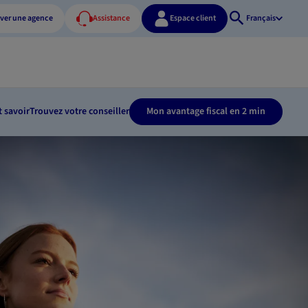
ver une agence
Assistance
Espace client
Français
Ouvrir
la
recherche
t savoir
Trouvez votre conseiller
Mon avantage fiscal en 2 min