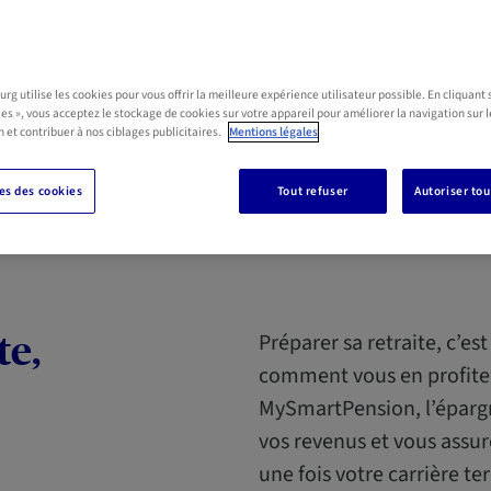
g utilise les cookies pour vous offrir la meilleure expérience utilisateur possible. En cliquant 
ies », vous acceptez le stockage de cookies sur votre appareil pour améliorer la navigation sur l
n et contribuer à nos ciblages publicitaires.
Mentions légales
s des cookies
Tout refuser
Autoriser tou
Préparer sa retraite, c’es
te,
comment vous en profite
MySmartPension, l’épargn
vos revenus et vous assur
une fois votre carrière te