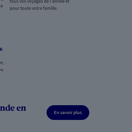
tous vos voyages de l'année et
ue
pour toute votre famille.
R
e,
ou
ande en
En savoir plus