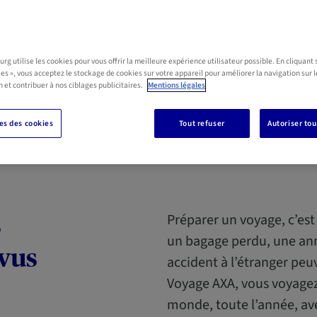
g utilise les cookies pour vous offrir la meilleure expérience utilisateur possible. En cliquant 
ies », vous acceptez le stockage de cookies sur votre appareil pour améliorer la navigation sur l
n et contribuer à nos ciblages publicitaires.
Mentions légales
s des cookies
Tout refuser
Autoriser tou
Préparer un voyage, c’est
s
un bagage perdu, une an
vus
accident à l’étranger peu
Voyage AXA, vous voyagez
monde, toute l’année, av