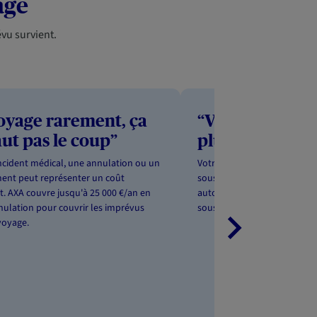
age
vu survient.
voyage rarement, ça
“Voyager en fa
ut pas le coup”
plus cher à ass
ncident médical, une annulation ou un
Votre conjoint et vos enfant
ment peut représenter un coût
sous le même toit sont couv
. AXA couvre jusqu'à 25 000 €/an en
automatiquement avec notre
nnulation pour couvrir les imprévus
souscription protège toute la
voyage.