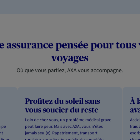
e assurance pensée pour tous 
voyages
Où que vous partiez, AXA vous accompagne.
Profitez du soleil sans
À 
vous soucier du reste
av
Loin de chez vous, un problème médical grave
Accid
cipe
peut faire peur. Mais avec AXA, vous n'êtes
frais
nt
jamais seul(e). Rapatriement, transport
exorb
. Vous
sanitaire, coordination médicale complète...
chaqu