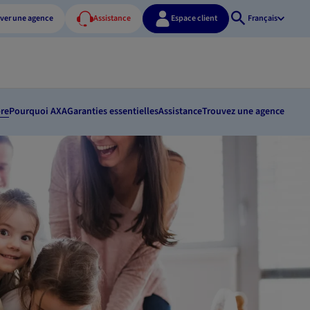
ver une agence
Assistance
Espace client
Français
Ouvrir
la
recherche
bre
Pourquoi AXA
Garanties essentielles
Assistance
Trouvez une agence