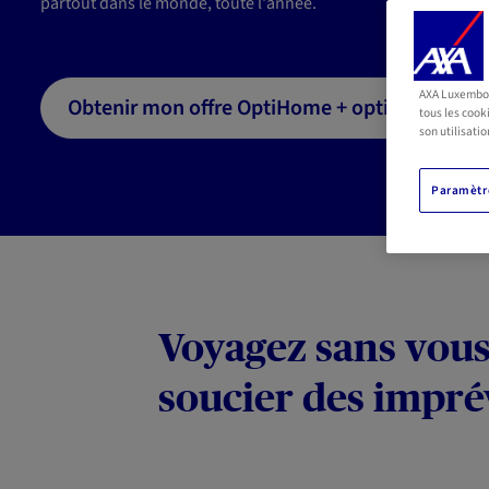
partout dans le monde, toute l'année.
AXA Luxembour
Obtenir mon offre OptiHome + option voyage
tous les cook
son utilisatio
Paramètre
Voyagez sans vou
soucier des impré