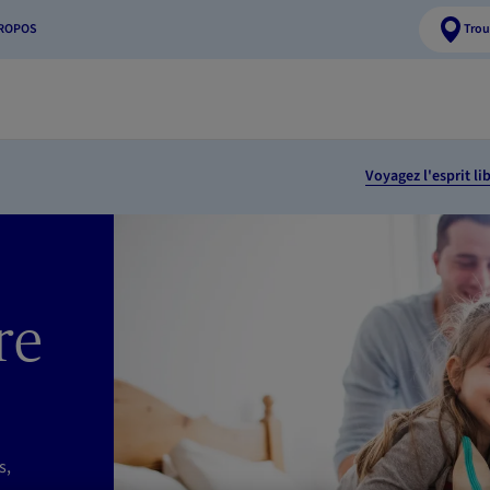
PROPOS
Trou
Voyagez l'esprit li
re
s,