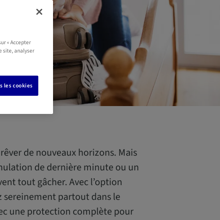
sur « Accepter
e site, analyser
s les cookies
 rêver de nouveaux horizons. Mais
nulation de dernière minute ou un
vent tout gâcher. Avec l’option
 sereinement partout dans le
ec une protection complète pour