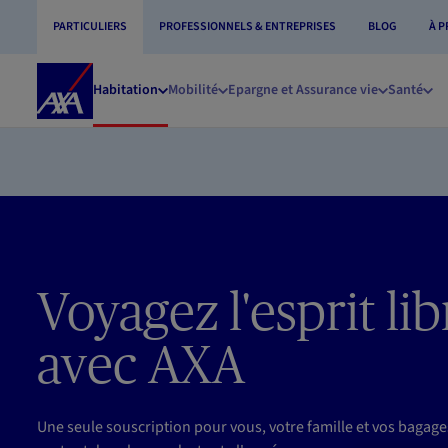
Aller au contenu principal
PARTICULIERS
PROFESSIONNELS & ENTREPRISES
BLOG
À 
Accueil
Habitation
Mobilité
Epargne et Assurance vie
Santé
AXA
Voyagez l'esprit lib
avec AXA
Une seule souscription pour vous, votre famille et vos bagage