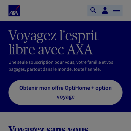
Aller au contenu principal
Accueil
Espace
Ouvrir
Toggle
client
AXA
la
Naviga
recherche
Voyagez l'esprit
libre avec AXA
Une seule souscription pour vous, votre famille et vos
bagages, partout dans le monde, toute l'année.
Obtenir mon offre OptiHome + option
voyage
Voyagez sans vous