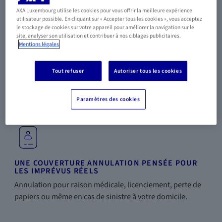
24H/24
AXA Luxembourg utilise les cookies pour vous offrir la meilleure expérience
Un numéro AXA Assistance dédié, joignable à toute heure,
utilisateur possible. En cliquant sur « Accepter tous les cookies », vous acceptez
le stockage de cookies sur votre appareil pour améliorer la navigation sur le
quel que soit le pays de destination.
site, analyser son utilisation et contribuer à nos ciblages publicitaires.
Mentions légales
Tout refuser
Autoriser tous les cookies
VOYAGEZ SANS LIMITE
Une seule assurance pour couvrir tous vos voyages de
Paramètres des cookies
l'année et pour toute votre famille.
UNE COUVERTURE ANNULATION PENSÉE POUR
LES IMPRÉVUS RÉELS
Annulation pour raison médicale, licenciement, perte de
papiers ou même en cas de sinistre à votre domicile.