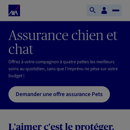
Aller au contenu principal
Accueil
Espace
Ouvrir
Toggle
client
AXA
la
Naviga
recherche
Assurance chien et
chat
Offrez à votre compagnon à quatre pattes les meilleurs
soins au quotidien, sans que l’imprévu ne pèse sur votre
budget !
Demander une offre assurance Pets
L'aimer c'est le protéger.