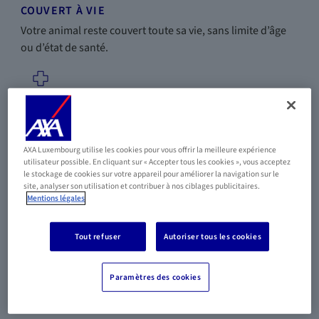
COUVERT À VIE
Votre animal reste couvert toute sa vie, sans limite d’âge
ou d’état de santé.
PRÉVENTION & ASSISTANCE
Vaccins, stérilisation, ambulance animalière et frais de
AXA Luxembourg utilise les cookies pour vous offrir la meilleure expérience
garde inclus selon formule.
utilisateur possible. En cliquant sur « Accepter tous les cookies », vous acceptez
le stockage de cookies sur votre appareil pour améliorer la navigation sur le
site, analyser son utilisation et contribuer à nos ciblages publicitaires.
Mentions légales
Tout refuser
Autoriser tous les cookies
UN ENGAGEMENT FORT
Parce que votre animal mérite une protection à chaque
étape de sa vie, la souscription est possible jusqu'à 7 ans
Paramètres des cookies
pour les chiens et 10 ans pour les chats.