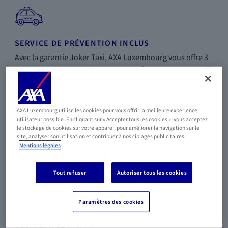
SERVICE DE PRÉVENTION INCLUS
Avec la garantie Joker Taxi, AXA Luxembourg vous offre 3
retours en taxi par an lorsque vous n’êtes pas en capacité
de conduire.
AXA Luxembourg utilise les cookies pour vous offrir la meilleure expérience
utilisateur possible. En cliquant sur « Accepter tous les cookies », vous acceptez
le stockage de cookies sur votre appareil pour améliorer la navigation sur le
PROTECTION DU CONDUCTEUR
site, analyser son utilisation et contribuer à nos ciblages publicitaires.
Mentions légales
Votre sécurité avant tout : que vous soyez au volant de
votre voiture, passager ou piéton, notre assurance vous
Tout refuser
Autoriser tous les cookies
protège en cas d’accident.
Paramètres des cookies