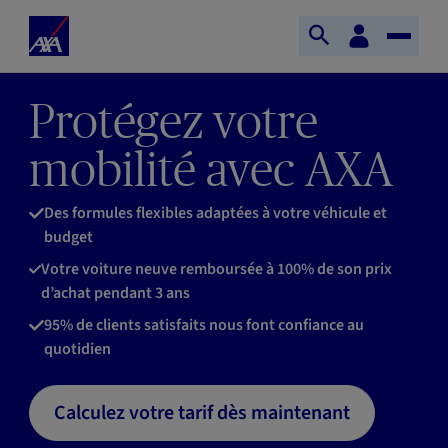
Aller au contenu principal
Accueil
Espace
Ouvrir
Toggle
client
AXA
la
Naviga
recherche
Protégez votre
mobilité avec AXA
Des formules flexibles adaptées à votre véhicule et
budget
Votre voiture neuve remboursée à 100% de son prix
d’achat pendant 3 ans
95% de clients satisfaits nous font confiance au
quotidien
Calculez votre tarif dès maintenant